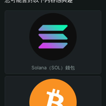
Solana（SOL）錢包