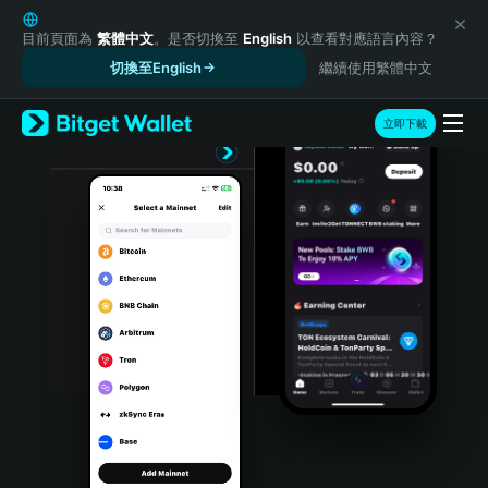
English
日本語
目前頁面為
繁體中文
。是否切換至
English
以查看對應語言內容？
Tiếng Việt
切換至English
繼續使用繁體中文
Русский
Español (Latinoamérica)
立即下載
Türkçe
Italiano
Français
Deutsch
简体中文
繁體中文
Português (Portugal)
Bahasa Indonesia
ภาษาไทย
हिन्दी
বাংলা
Español
Português (Brasil)
Español (Argentina)