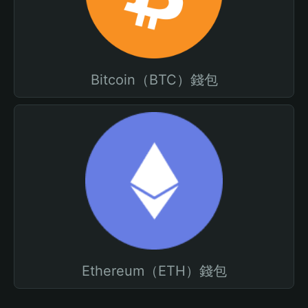
Bitcoin（BTC）錢包
Ethereum（ETH）錢包