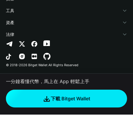
加密資訊
Payfi Crypto
連接錢包
風險保障基金
工具
幫助中心
Crypto Swap API
Bitget Wallet Pay
安全防護技術
快捷買幣
資產
‌聯繫我們
Altcoin Season Index
合作上架
授權檢測
Arbitrum
法律
品牌資源
Prediction Markets
合約檢測
Avalanche
隱私協議
工作機會
DApp
批次轉帳
Bitcoin
用戶使用協議
© 2018-2026 Bitget Wallet All Rights Reserved
官方渠道驗證
Trade
BNB Chain
Risk Disclosure
一分鐘看懂代幣，馬上在 App 輕鬆上手
RWA
Polygon
如何購買加密貨幣
下載 Bitget Wallet