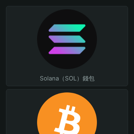
Solana（SOL）錢包