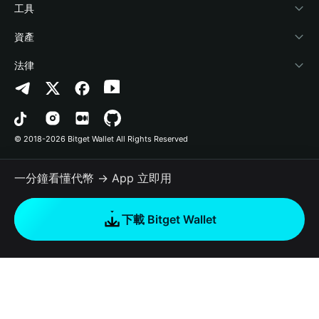
加密資訊
Payfi Crypto
連接錢包
風險保障基金
工具
幫助中心
Crypto Swap API
Bitget Wallet Pay
安全防護技術
快捷買幣
資產
‌聯繫我們
Altcoin Season Index
合作上架
授權檢測
Arbitrum
法律
品牌資源
Prediction Markets
合約檢測
Avalanche
隱私協議
工作機會
DApp
批次轉帳
Bitcoin
用戶使用協議
© 2018-2026 Bitget Wallet All Rights Reserved
官方渠道驗證
Trade
BNB Chain
Risk Disclosure
一分鐘看懂代幣 → App 立即用
RWA
Polygon
如何購買加密貨幣
下載 Bitget Wallet