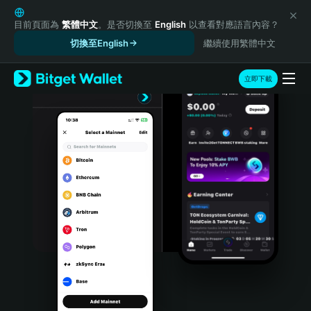
English
日本語
目前頁面為
繁體中文
。是否切換至
English
以查看對應語言內容？
Tiếng Việt
切換至English
繼續使用繁體中文
Русский
Español (Latinoamérica)
立即下載
Türkçe
Italiano
Français
Deutsch
简体中文
繁體中文
Português (Portugal)
Bahasa Indonesia
ภาษาไทย
हिन्दी
বাংলা
Español
Português (Brasil)
Español (Argentina)