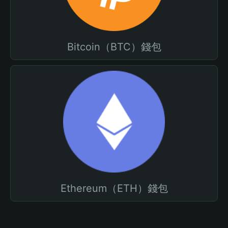
Bitcoin（BTC）錢包
Ethereum（ETH）錢包