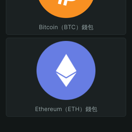
Bitcoin（BTC）錢包
Ethereum（ETH）錢包