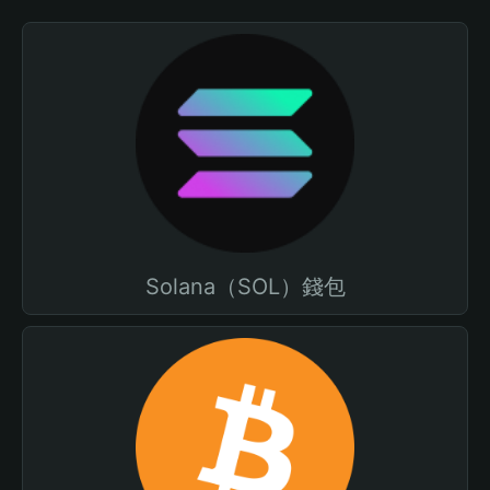
Solana（SOL）錢包