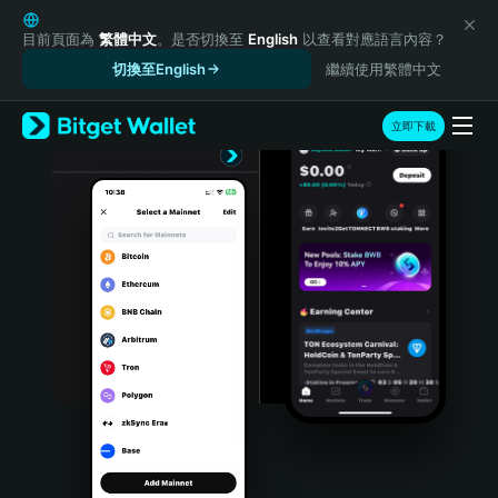
English
日本語
目前頁面為
繁體中文
。是否切換至
English
以查看對應語言內容？
Tiếng Việt
切換至English
繼續使用繁體中文
Русский
Español (Latinoamérica)
立即下載
Türkçe
Italiano
Français
Deutsch
简体中文
繁體中文
Português (Portugal)
Bahasa Indonesia
ภาษาไทย
हिन्दी
বাংলা
Español
Português (Brasil)
Español (Argentina)