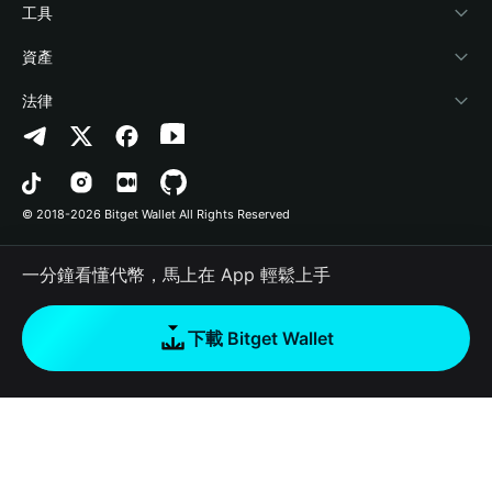
加密資訊
Payfi Crypto
連接錢包
風險保障基金
工具
幫助中心
Crypto Swap API
Bitget Wallet Pay
安全防護技術
快捷買幣
資產
‌聯繫我們
Altcoin Season Index
合作上架
授權檢測
Arbitrum
法律
品牌資源
Prediction Markets
合約檢測
Avalanche
隱私協議
工作機會
DApp
批次轉帳
Bitcoin
用戶使用協議
© 2018-2026 Bitget Wallet All Rights Reserved
官方渠道驗證
Trade
BNB Chain
Risk Disclosure
一分鐘看懂代幣，馬上在 App 輕鬆上手
RWA
Polygon
如何購買加密貨幣
下載 Bitget Wallet