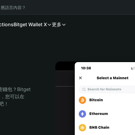
應語言內容？
ctions
Bitget Wallet X
更多
？Bitget 
任，您可以在 
程吧！