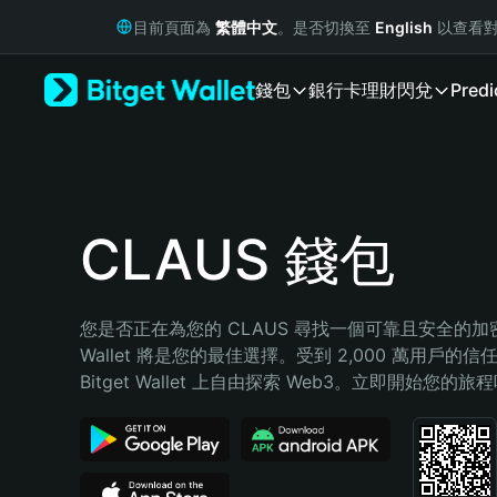
English
目前頁面為
繁體中文
。是否切換至
English
以查看對
日本語
Tiếng Việt
錢包
銀行卡
理財
閃兌
Predi
Русский
Español (Latinoamérica)
Türkçe
Italiano
Français
Deutsch
CLAUS 錢包
简体中文
繁體中文
Português (Portugal)
您是否正在為您的 CLAUS 尋找一個可靠且安全的加密錢包
Bahasa Indonesia
Wallet 將是您的最佳選擇。受到 2,000 萬用戶的信
ภาษาไทย
Bitget Wallet 上自由探索 Web3。立即開始您的旅
हिन्दी
বাংলা
Español
Português (Brasil)
Español (Argentina)