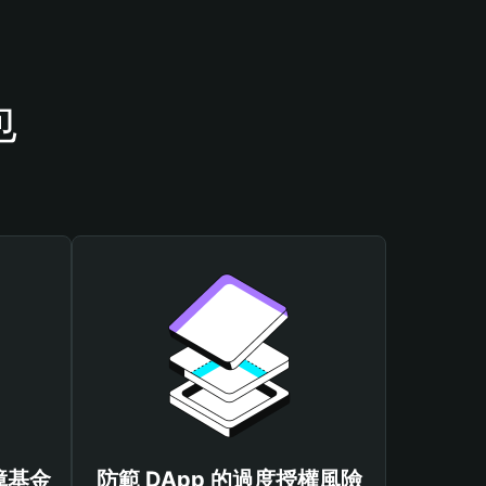
包
保障基金
防範 DApp 的過度授權風險