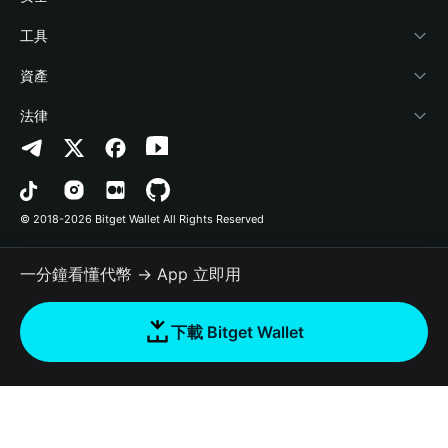
加密資訊
Payfi Crypto
連接錢包
風險保障基金
工具
幫助中心
Crypto Swap API
Bitget Wallet Pay
安全防護技術
快捷買幣
資產
‌聯繫我們
Altcoin Season Index
合作上架
授權檢測
Arbitrum
法律
品牌資源
Prediction Markets
合約檢測
Avalanche
隱私協議
工作機會
DApp
批次轉帳
Bitcoin
用戶使用協議
© 2018-2026 Bitget Wallet All Rights Reserved
官方渠道驗證
Trade
BNB Chain
Risk Disclosure
一分鐘看懂代幣 → App 立即用
RWA
Polygon
如何購買加密貨幣
下載 Bitget Wallet