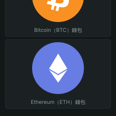
Bitcoin（BTC）錢包
Ethereum（ETH）錢包