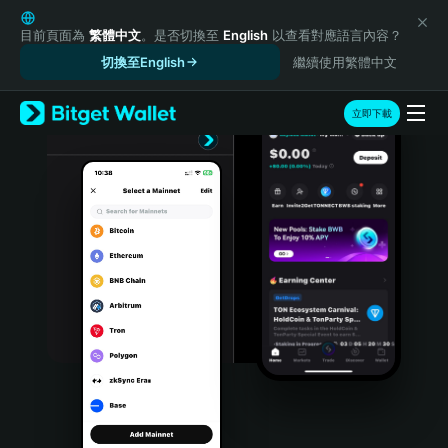
English
日本語
目前頁面為
繁體中文
。是否切換至
English
以查看對應語言內容？
Tiếng Việt
切換至English
繼續使用繁體中文
Русский
Español (Latinoamérica)
立即下載
Türkçe
Italiano
Français
Deutsch
简体中文
繁體中文
Português (Portugal)
Bahasa Indonesia
ภาษาไทย
हिन्दी
বাংলা
Español
Português (Brasil)
Español (Argentina)