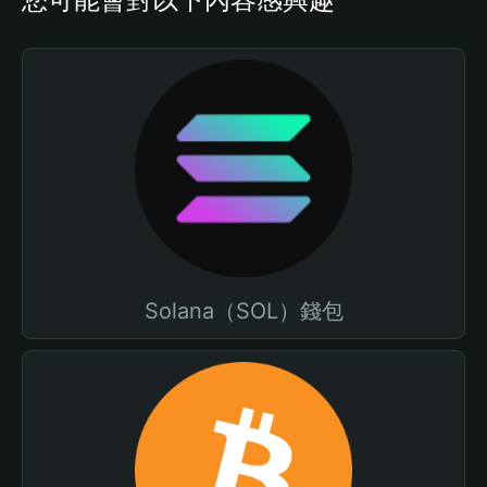
Solana（SOL）錢包