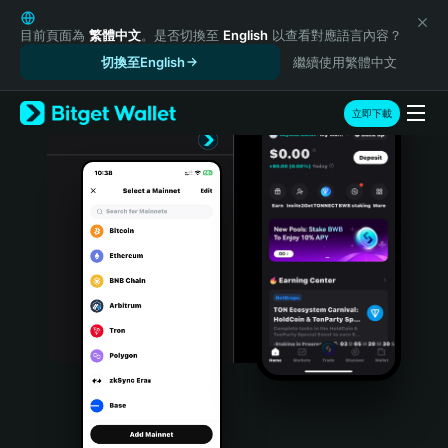
English
日本語
目前頁面為
繁體中文
。是否切換至
English
以查看對應語言內容？
Tiếng Việt
切換至English
繼續使用繁體中文
Русский
Español (Latinoamérica)
立即下載
Türkçe
Italiano
Français
Deutsch
简体中文
繁體中文
Português (Portugal)
Bahasa Indonesia
ภาษาไทย
हिन्दी
বাংলা
Español
Português (Brasil)
Español (Argentina)