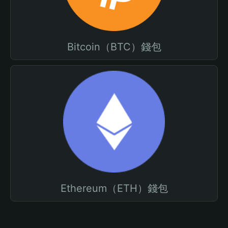
Bitcoin（BTC）錢包
Ethereum（ETH）錢包