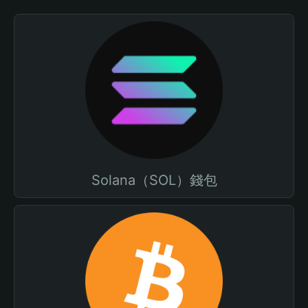
Solana（SOL）錢包