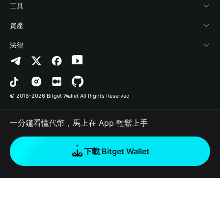
加密資訊
Payfi Crypto
連接錢包
風險保障基金
工具
幫助中心
Crypto Swap API
Bitget Wallet Pay
安全防護技術
快捷買幣
資產
‌聯繫我們
Altcoin Season Index
合作上架
授權檢測
Arbitrum
法律
品牌資源
Prediction Markets
合約檢測
Avalanche
隱私協議
工作機會
DApp
批次轉帳
Bitcoin
用戶使用協議
© 2018-2026 Bitget Wallet All Rights Reserved
官方渠道驗證
Trade
BNB Chain
Risk Disclosure
一分鐘看懂代幣，馬上在 App 輕鬆上手
RWA
Polygon
如何購買加密貨幣
下載 Bitget Wallet