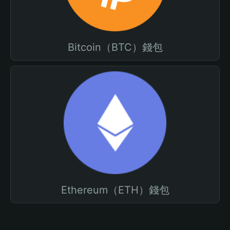
Bitcoin（BTC）錢包
Ethereum（ETH）錢包