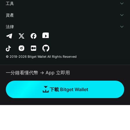
加密資訊
Payfi Crypto
連接錢包
風險保障基金
工具
幫助中心
Crypto Swap API
Bitget Wallet Pay
安全防護技術
快捷買幣
資產
‌聯繫我們
Altcoin Season Index
合作上架
授權檢測
Arbitrum
法律
品牌資源
Prediction Markets
合約檢測
Avalanche
隱私協議
工作機會
DApp
批次轉帳
Bitcoin
用戶使用協議
© 2018-2026 Bitget Wallet All Rights Reserved
官方渠道驗證
Trade
BNB Chain
Risk Disclosure
一分鐘看懂代幣 → App 立即用
RWA
Polygon
如何購買加密貨幣
下載 Bitget Wallet