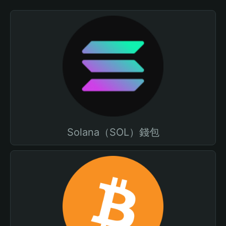
Solana（SOL）錢包