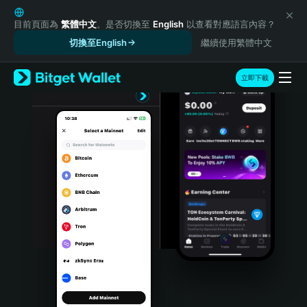
English
日本語
目前頁面為
繁體中文
。是否切換至
English
以查看對應語言內容？
Tiếng Việt
切換至English
繼續使用繁體中文
Русский
Español (Latinoamérica)
立即下載
Türkçe
Italiano
Français
Deutsch
简体中文
繁體中文
Português (Portugal)
Bahasa Indonesia
ภาษาไทย
हिन्दी
বাংলা
Español
Português (Brasil)
Español (Argentina)