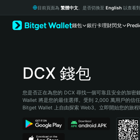
English
目前頁面為
繁體中文
。是否切換至
English
以查看對
日本語
Tiếng Việt
錢包
銀行卡
理財
閃兌
Predi
Русский
Español (Latinoamérica)
Türkçe
Italiano
Français
Deutsch
DCX 錢包
简体中文
繁體中文
Português (Portugal)
您是否正在為您的 DCX 尋找一個可靠且安全的加密錢包？
Bahasa Indonesia
Wallet 將是您的最佳選擇。受到 2,000 萬用戶的信
ภาษาไทย
Bitget Wallet 上自由探索 Web3。立即開始您的旅
हिन्दी
বাংলা
Español
Português (Brasil)
Español (Argentina)