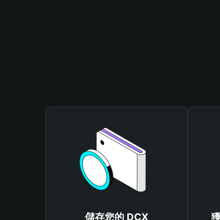
儲存您的 DCX
獲