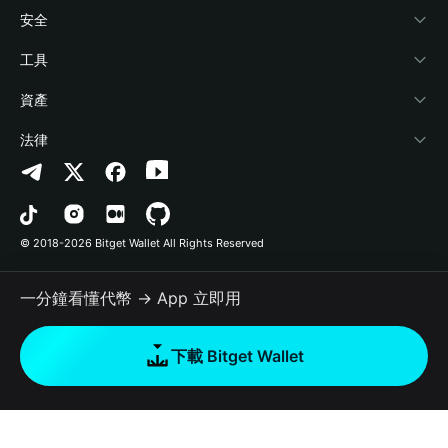
學院
Stablecoin Earn
開發者文件
安全
加密資訊
Payfi Crypto
連接錢包
風險保障基金
工具
幫助中心
Crypto Swap API
Bitget Wallet Pay
安全防護技術
快捷買幣
資產
‌聯繫我們
Altcoin Season Index
合作上架
授權檢測
Arbitrum
法律
品牌資源
Prediction Markets
合約檢測
Avalanche
隱私協議
工作機會
DApp
批次轉帳
Bitcoin
用戶使用協議
© 2018-2026 Bitget Wallet All Rights Reserved
官方渠道驗證
Trade
BNB Chain
Risk Disclosure
一分鐘看懂代幣 → App 立即用
RWA
Polygon
如何購買加密貨幣
下載 Bitget Wallet