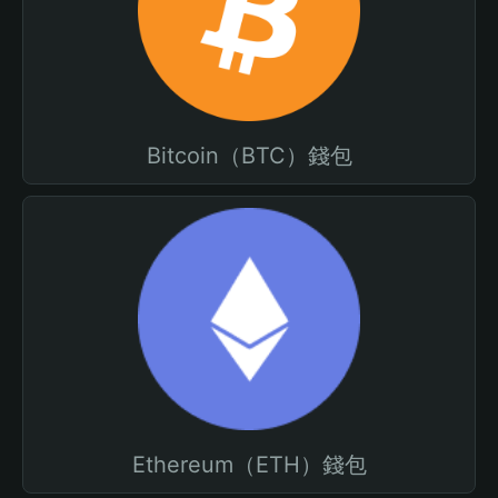
Bitcoin（BTC）錢包
Ethereum（ETH）錢包