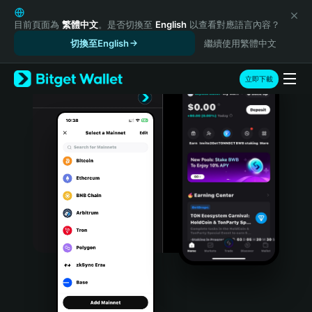
English
日本語
目前頁面為
繁體中文
。是否切換至
English
以查看對應語言內容？
Tiếng Việt
切換至English
繼續使用繁體中文
Русский
Español (Latinoamérica)
立即下載
Türkçe
Italiano
Français
Deutsch
简体中文
繁體中文
Português (Portugal)
Bahasa Indonesia
ภาษาไทย
हिन्दी
বাংলা
Español
Português (Brasil)
Español (Argentina)