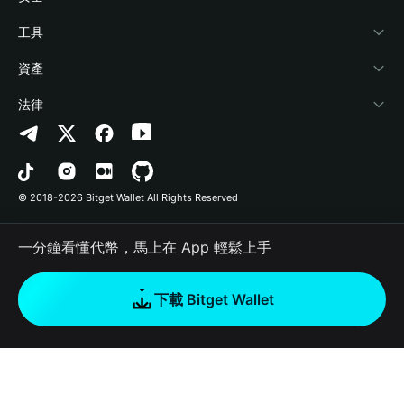
加密資訊
Payfi Crypto
連接錢包
風險保障基金
工具
幫助中心
Crypto Swap API
Bitget Wallet Pay
安全防護技術
快捷買幣
資產
‌聯繫我們
Altcoin Season Index
合作上架
授權檢測
Arbitrum
法律
品牌資源
Prediction Markets
合約檢測
Avalanche
隱私協議
工作機會
DApp
批次轉帳
Bitcoin
用戶使用協議
© 2018-2026 Bitget Wallet All Rights Reserved
官方渠道驗證
Trade
BNB Chain
Risk Disclosure
一分鐘看懂代幣，馬上在 App 輕鬆上手
RWA
Polygon
如何購買加密貨幣
下載 Bitget Wallet