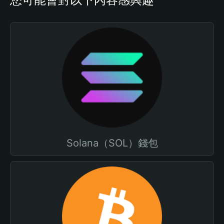
Solana（SOL）錢包