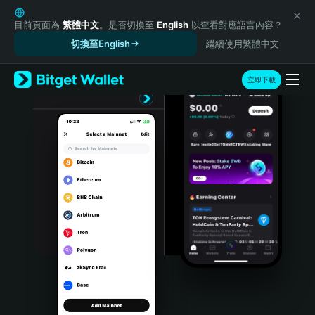
English
日本語
目前頁面為
繁體中文
。是否切換至
English
以查看對應語言內容？
Tiếng Việt
切換至English
繼續使用繁體中文
Русский
Español (Latinoamérica)
立即下載
Türkçe
Italiano
Français
Deutsch
简体中文
繁體中文
Português (Portugal)
Bahasa Indonesia
ภาษาไทย
हिन्दी
বাংলা
Español
Português (Brasil)
Español (Argentina)