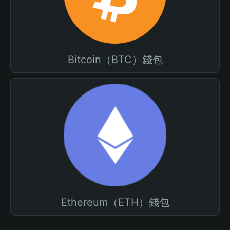
Bitcoin（BTC）錢包
Ethereum（ETH）錢包