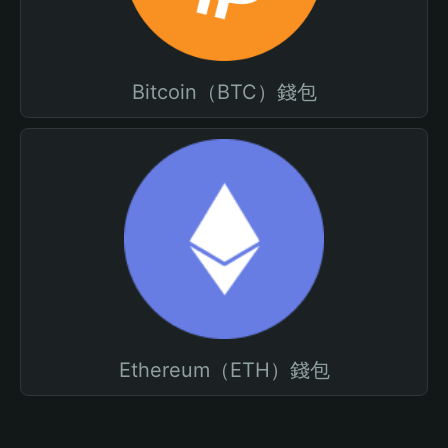
Bitcoin（BTC）錢包
Ethereum（ETH）錢包