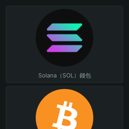
Solana（SOL）錢包