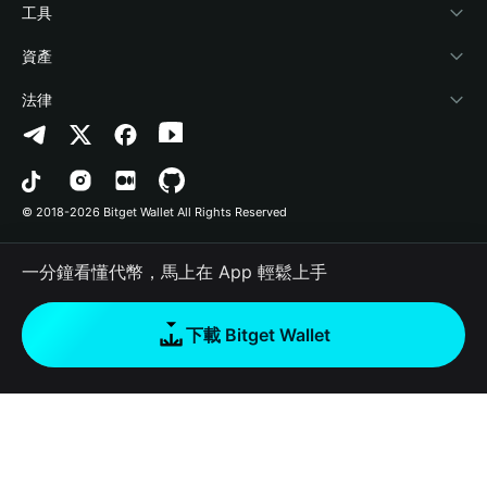
加密資訊
Payfi Crypto
連接錢包
風險保障基金
工具
幫助中心
Crypto Swap API
Bitget Wallet Pay
安全防護技術
快捷買幣
資產
‌聯繫我們
Altcoin Season Index
合作上架
授權檢測
Arbitrum
法律
品牌資源
Prediction Markets
合約檢測
Avalanche
隱私協議
工作機會
DApp
批次轉帳
Bitcoin
用戶使用協議
© 2018-2026 Bitget Wallet All Rights Reserved
官方渠道驗證
Trade
BNB Chain
Risk Disclosure
一分鐘看懂代幣，馬上在 App 輕鬆上手
RWA
Polygon
如何購買加密貨幣
下載 Bitget Wallet