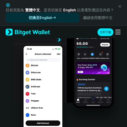
English
日本語
目前頁面為
繁體中文
。是否切換至
English
以查看對應語言內容？
Tiếng Việt
切換至English
繼續使用繁體中文
Русский
Español (Latinoamérica)
立即下載
Türkçe
Italiano
Français
Deutsch
简体中文
繁體中文
Português (Portugal)
Bahasa Indonesia
ภาษาไทย
हिन्दी
বাংলা
Español
Português (Brasil)
Español (Argentina)