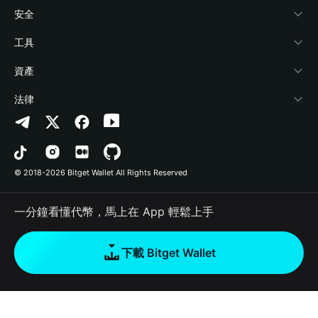
學院
Stablecoin Earn
開發者文件
安全
加密資訊
Payfi Crypto
連接錢包
風險保障基金
工具
幫助中心
Crypto Swap API
Bitget Wallet Pay
安全防護技術
快捷買幣
資產
‌聯繫我們
Altcoin Season Index
合作上架
授權檢測
Arbitrum
法律
品牌資源
Prediction Markets
合約檢測
Avalanche
隱私協議
工作機會
DApp
批次轉帳
Bitcoin
用戶使用協議
© 2018-2026 Bitget Wallet All Rights Reserved
官方渠道驗證
Trade
BNB Chain
Risk Disclosure
一分鐘看懂代幣，馬上在 App 輕鬆上手
RWA
Polygon
如何購買加密貨幣
下載 Bitget Wallet