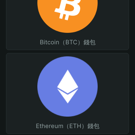
Bitcoin（BTC）錢包
Ethereum（ETH）錢包