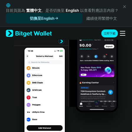
English
日本語
目前頁面為
繁體中文
。是否切換至
English
以查看對應語言內容？
Tiếng Việt
切換至English
繼續使用繁體中文
Русский
Español (Latinoamérica)
立即下載
Türkçe
Italiano
Français
Deutsch
简体中文
繁體中文
Português (Portugal)
Bahasa Indonesia
ภาษาไทย
हिन्दी
বাংলা
Español
Português (Brasil)
Español (Argentina)