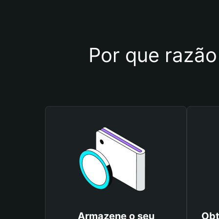
Por que razão 
Armazene o seu
Obt