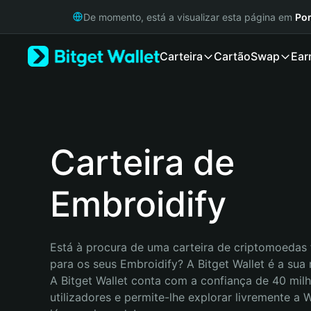
English
De momento, está a visualizar esta página em
Por
日本語
Tiếng Việt
Carteira
Cartão
Swap
Ear
Русский
Español (Latinoamérica)
Türkçe
Italiano
Français
Deutsch
Carteira de
简体中文
繁體中文
Embroidify
Português (Portugal)
Bahasa Indonesia
ภาษาไทย
हिन्दी
Está à procura de uma carteira de criptomoedas f
বাংলা
para os seus Embroidify? A Bitget Wallet é a sua 
Español
A Bitget Wallet conta com a confiança de 40 milh
Português (Brasil)
utilizadores e permite-lhe explorar livremente a
Español (Argentina)