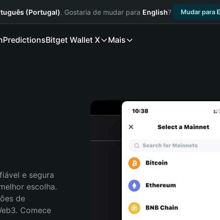
tuguês (Portugal)
. Gostaria de mudar para
English
?
Mudar para E
n
Predictions
Bitget Wallet X
Mais
iável e segura 
melhor escolha. 
ões de 
 Web3. Comece 