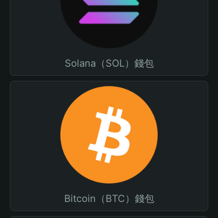
Solana（SOL）錢包
Bitcoin（BTC）錢包