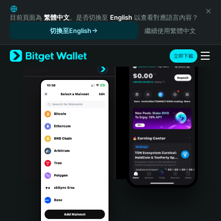
English
日本語
目前頁面為
繁體中文
。是否切換至
English
以查看對應語言內容？
Tiếng Việt
切換至English
繼續使用繁體中文
Русский
Español (Latinoamérica)
立即下載
Türkçe
Italiano
Français
Deutsch
简体中文
繁體中文
Português (Portugal)
Bahasa Indonesia
ภาษาไทย
हिन्दी
বাংলা
Español
Português (Brasil)
Español (Argentina)