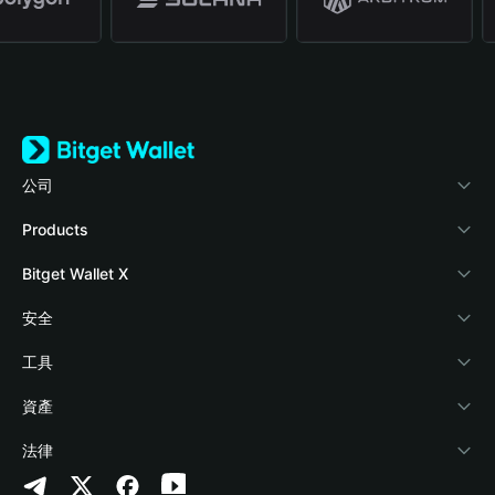
公司
關於 Bitget Wallet
Products
部落格
Crypto Card
Bitget Wallet X
學院
Stablecoin Earn
開發者文件
安全
加密資訊
Payfi Crypto
連接錢包
風險保障基金
工具
幫助中心
Crypto Swap API
Bitget Wallet Pay
安全防護技術
快捷買幣
資產
‌聯繫我們
Altcoin Season Index
合作上架
授權檢測
Arbitrum
法律
品牌資源
Prediction Markets
合約檢測
Avalanche
隱私協議