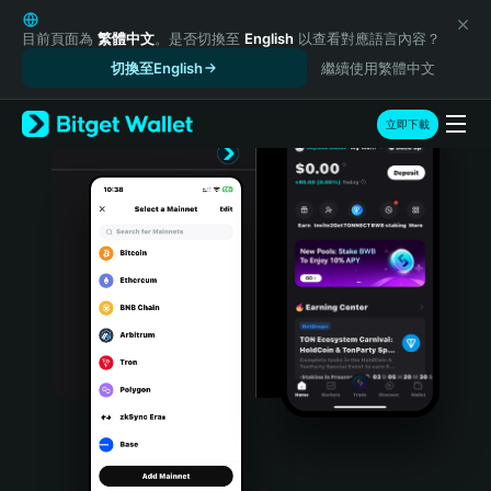
English
日本語
目前頁面為
繁體中文
。是否切換至
English
以查看對應語言內容？
Tiếng Việt
切換至English
繼續使用繁體中文
Русский
Español (Latinoamérica)
立即下載
Türkçe
Italiano
Français
Deutsch
简体中文
繁體中文
Português (Portugal)
Bahasa Indonesia
ภาษาไทย
हिन्दी
বাংলা
Español
Português (Brasil)
Español (Argentina)