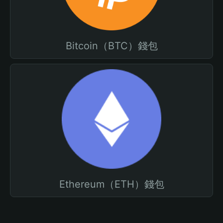
Bitcoin（BTC）錢包
Ethereum（ETH）錢包