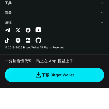
加密資訊
Payfi Crypto
連接錢包
風險保障基金
工具
幫助中心
Crypto Swap API
Bitget Wallet Pay
安全防護技術
快捷買幣
資產
‌聯繫我們
Altcoin Season Index
合作上架
授權檢測
Arbitrum
法律
品牌資源
Prediction Markets
合約檢測
Avalanche
隱私協議
工作機會
DApp
批次轉帳
Bitcoin
用戶使用協議
© 2018-2026 Bitget Wallet All Rights Reserved
官方渠道驗證
Trade
BNB Chain
Risk Disclosure
一分鐘看懂代幣，馬上在 App 輕鬆上手
RWA
Polygon
如何購買加密貨幣
下載 Bitget Wallet