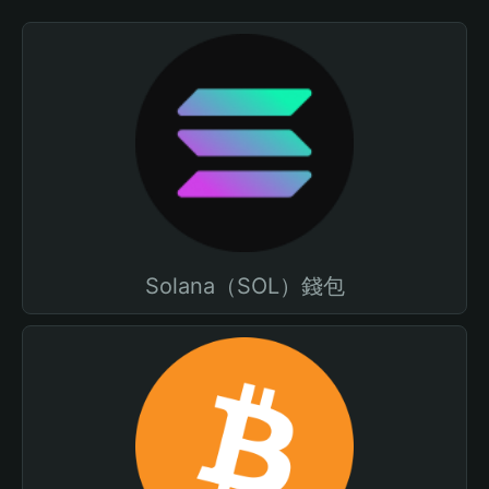
Solana（SOL）錢包