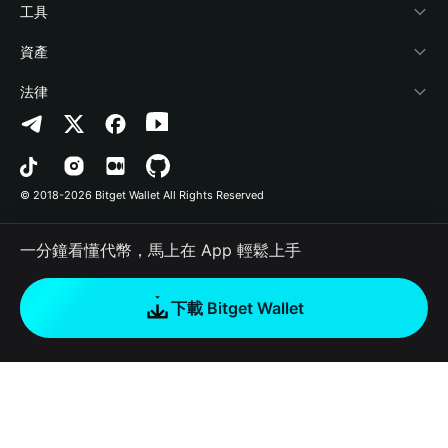
加密資訊
Payfi Crypto
連接錢包
風險保障基金
工具
幫助中心
Crypto Swap API
Bitget Wallet Pay
安全防護技術
快捷買幣
資產
‌聯繫我們
Altcoin Season Index
合作上架
授權檢測
Arbitrum
法律
品牌資源
Prediction Markets
合約檢測
Avalanche
隱私協議
工作機會
DApp
批次轉帳
Bitcoin
用戶使用協議
© 2018-2026 Bitget Wallet All Rights Reserved
官方渠道驗證
Trade
BNB Chain
Risk Disclosure
一分鐘看懂代幣，馬上在 App 輕鬆上手
RWA
Polygon
如何購買加密貨幣
下載 Bitget Wallet