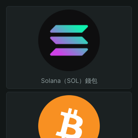
Solana（SOL）錢包