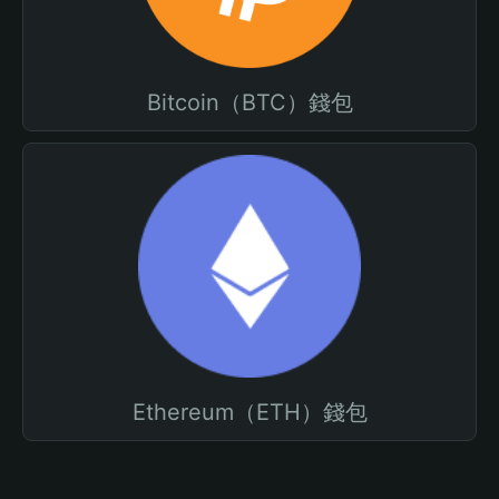
Bitcoin（BTC）錢包
Ethereum（ETH）錢包