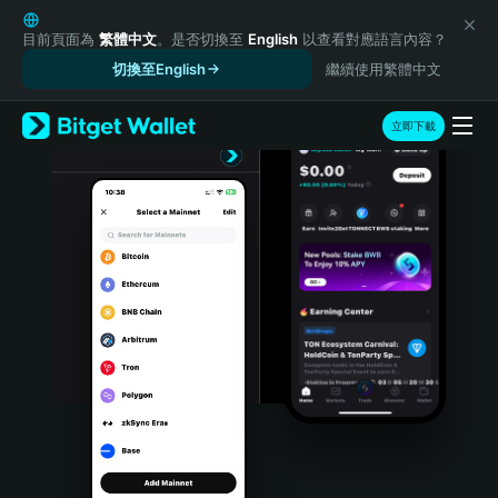
English
日本語
目前頁面為
繁體中文
。是否切換至
English
以查看對應語言內容？
Tiếng Việt
切換至English
繼續使用繁體中文
Русский
Español (Latinoamérica)
立即下載
Türkçe
Italiano
Français
Deutsch
简体中文
繁體中文
Português (Portugal)
Bahasa Indonesia
ภาษาไทย
हिन्दी
বাংলা
Español
Português (Brasil)
Español (Argentina)