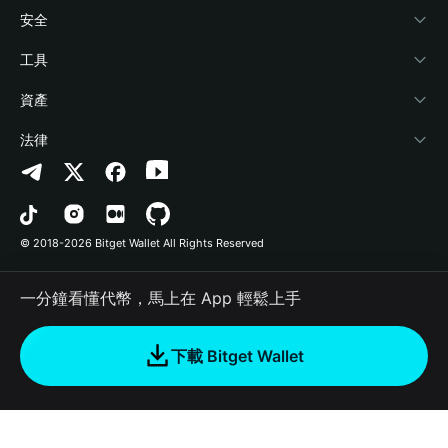
學院
Stablecoin Earn
開發者文件
安全
加密資訊
Payfi Crypto
連接錢包
風險保障基金
工具
幫助中心
Crypto Swap API
Bitget Wallet Pay
安全防護技術
快捷買幣
資產
‌聯繫我們
Altcoin Season Index
合作上架
授權檢測
Arbitrum
法律
品牌資源
Prediction Markets
合約檢測
Avalanche
隱私協議
工作機會
DApp
批次轉帳
Bitcoin
用戶使用協議
© 2018-2026 Bitget Wallet All Rights Reserved
官方渠道驗證
Trade
BNB Chain
Risk Disclosure
一分鐘看懂代幣，馬上在 App 輕鬆上手
RWA
Polygon
如何購買加密貨幣
下載 Bitget Wallet