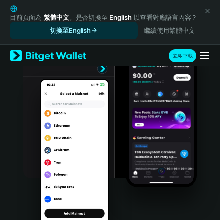
English
日本語
目前頁面為
繁體中文
。是否切換至
English
以查看對應語言內容？
Tiếng Việt
切換至English
繼續使用繁體中文
Русский
Español (Latinoamérica)
立即下載
Türkçe
Italiano
Français
Deutsch
简体中文
繁體中文
Português (Portugal)
Bahasa Indonesia
ภาษาไทย
हिन्दी
বাংলা
Español
Português (Brasil)
Español (Argentina)