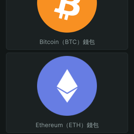
Bitcoin（BTC）錢包
Ethereum（ETH）錢包