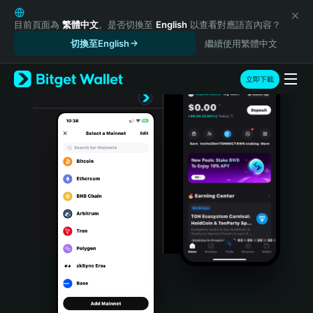
English
日本語
目前頁面為
繁體中文
。是否切換至
English
以查看對應語言內容？
Tiếng Việt
切換至English
繼續使用繁體中文
Русский
Español (Latinoamérica)
立即下載
Türkçe
Italiano
Français
Deutsch
简体中文
繁體中文
Português (Portugal)
Bahasa Indonesia
ภาษาไทย
हिन्दी
বাংলা
Español
Português (Brasil)
Español (Argentina)