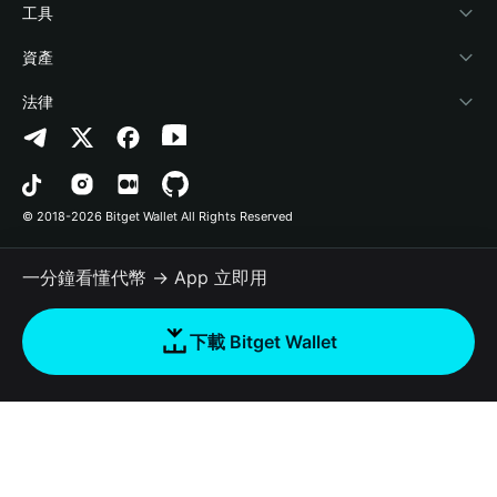
加密資訊
Payfi Crypto
連接錢包
風險保障基金
工具
幫助中心
Crypto Swap API
Bitget Wallet Pay
安全防護技術
快捷買幣
資產
‌聯繫我們
Altcoin Season Index
合作上架
授權檢測
Arbitrum
法律
品牌資源
Prediction Markets
合約檢測
Avalanche
隱私協議
工作機會
DApp
批次轉帳
Bitcoin
用戶使用協議
© 2018-2026 Bitget Wallet All Rights Reserved
官方渠道驗證
Trade
BNB Chain
Risk Disclosure
一分鐘看懂代幣 → App 立即用
RWA
Polygon
如何購買加密貨幣
下載 Bitget Wallet