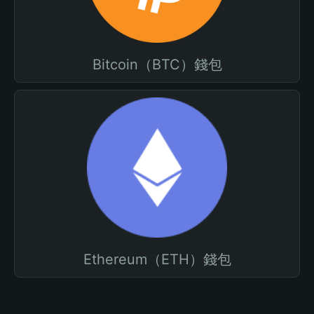
Bitcoin（BTC）錢包
Ethereum（ETH）錢包