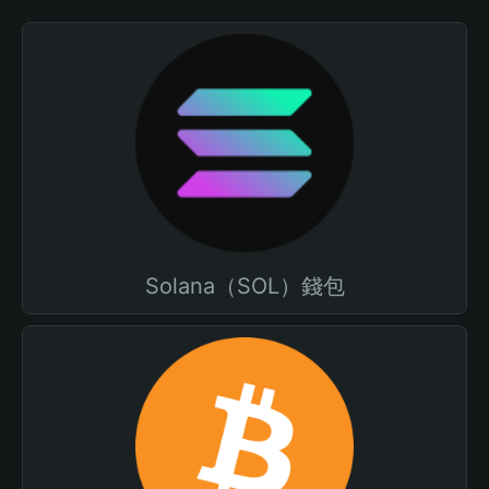
Solana（SOL）錢包