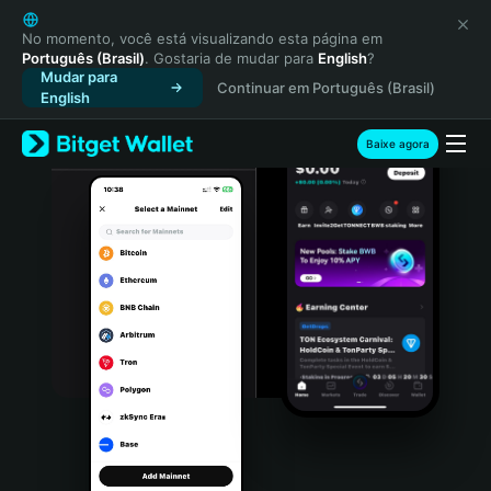
English
日本語
No momento, você está visualizando esta página em
Português (Brasil)
. Gostaria de mudar para
English
?
Tiếng Việt
Mudar para
Continuar em Português (Brasil)
Русский
English
Español (Latinoamérica)
Türkçe
Baixe agora
Italiano
Français
Deutsch
简体中文
繁體中文
Português (Portugal)
Bahasa Indonesia
ภาษาไทย
हिन्दी
বাংলা
Español
Português (Brasil)
Español (Argentina)