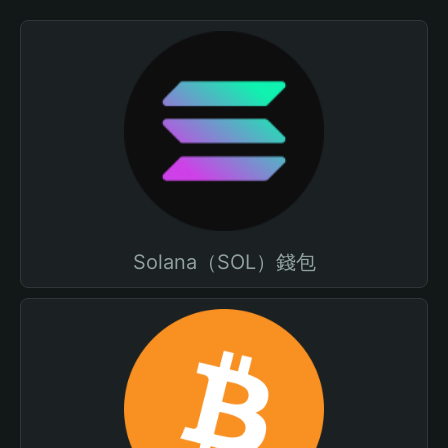
Solana（SOL）錢包