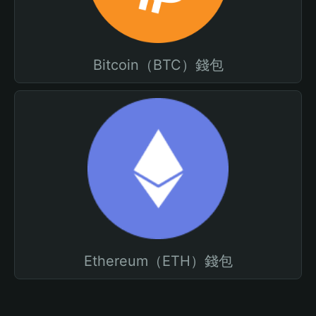
Bitcoin（BTC）錢包
Ethereum（ETH）錢包