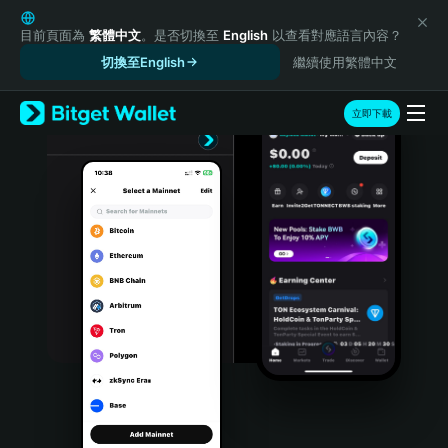
English
日本語
目前頁面為
繁體中文
。是否切換至
English
以查看對應語言內容？
Tiếng Việt
切換至English
繼續使用繁體中文
Русский
Español (Latinoamérica)
立即下載
Türkçe
Italiano
Français
Deutsch
简体中文
繁體中文
Português (Portugal)
Bahasa Indonesia
ภาษาไทย
हिन्दी
বাংলা
Español
Português (Brasil)
Español (Argentina)