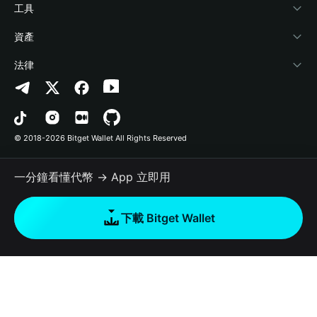
加密資訊
Payfi Crypto
連接錢包
風險保障基金
工具
幫助中心
Crypto Swap API
Bitget Wallet Pay
安全防護技術
快捷買幣
資產
‌聯繫我們
Altcoin Season Index
合作上架
授權檢測
Arbitrum
法律
品牌資源
Prediction Markets
合約檢測
Avalanche
隱私協議
工作機會
DApp
批次轉帳
Bitcoin
用戶使用協議
© 2018-2026 Bitget Wallet All Rights Reserved
官方渠道驗證
Trade
BNB Chain
Risk Disclosure
一分鐘看懂代幣 → App 立即用
RWA
Polygon
如何購買加密貨幣
下載 Bitget Wallet