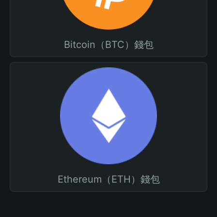
Bitcoin（BTC）錢包
Ethereum（ETH）錢包