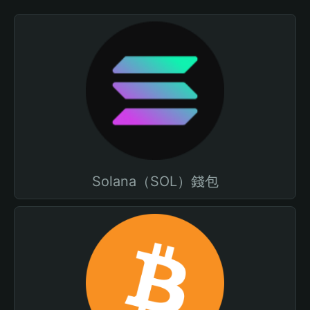
Solana（SOL）錢包