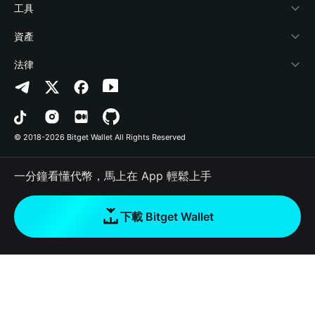
加密資訊
Payfi Crypto
連接錢包
風險保障基金
工具
幫助中心
Crypto Swap API
Bitget Wallet Pay
安全防護技術
快捷買幣
資產
‌聯繫我們
Altcoin Season Index
合作上架
授權檢測
Arbitrum
法律
品牌資源
Prediction Markets
合約檢測
Avalanche
隱私協議
工作機會
DApp
批次轉帳
Bitcoin
用戶使用協議
© 2018-2026 Bitget Wallet All Rights Reserved
官方渠道驗證
Trade
BNB Chain
Risk Disclosure
一分鐘看懂代幣，馬上在 App 輕鬆上手
RWA
Polygon
如何購買加密貨幣
下載 Bitget Wallet