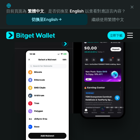
English
日本語
目前頁面為
繁體中文
。是否切換至
English
以查看對應語言內容？
Tiếng Việt
切換至English
繼續使用繁體中文
Русский
Español (Latinoamérica)
立即下載
Türkçe
Italiano
Français
Deutsch
简体中文
繁體中文
Português (Portugal)
Bahasa Indonesia
ภาษาไทย
हिन्दी
বাংলা
Español
Português (Brasil)
Español (Argentina)