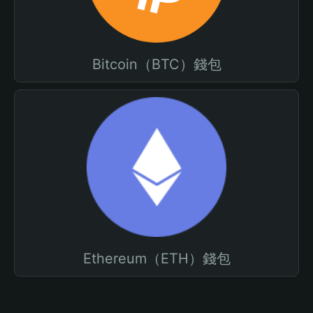
Bitcoin（BTC）錢包
Ethereum（ETH）錢包