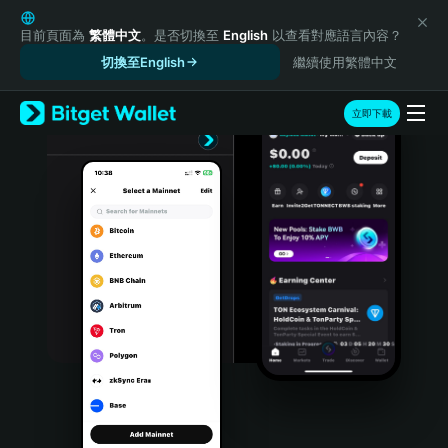
English
日本語
目前頁面為
繁體中文
。是否切換至
English
以查看對應語言內容？
Tiếng Việt
切換至English
繼續使用繁體中文
Русский
Español (Latinoamérica)
立即下載
Türkçe
Italiano
Français
Deutsch
简体中文
繁體中文
Português (Portugal)
Bahasa Indonesia
ภาษาไทย
हिन्दी
বাংলা
Español
Português (Brasil)
Español (Argentina)