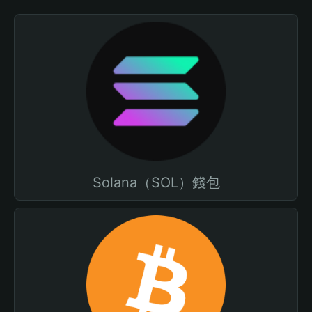
Solana（SOL）錢包