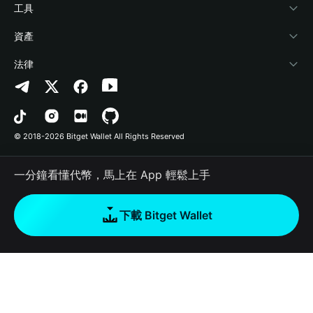
加密資訊
Payfi Crypto
連接錢包
風險保障基金
工具
幫助中心
Crypto Swap API
Bitget Wallet Pay
安全防護技術
快捷買幣
資產
‌聯繫我們
Altcoin Season Index
合作上架
授權檢測
Arbitrum
法律
品牌資源
Prediction Markets
合約檢測
Avalanche
隱私協議
工作機會
DApp
批次轉帳
Bitcoin
用戶使用協議
© 2018-2026 Bitget Wallet All Rights Reserved
官方渠道驗證
Trade
BNB Chain
Risk Disclosure
一分鐘看懂代幣，馬上在 App 輕鬆上手
RWA
Polygon
如何購買加密貨幣
下載 Bitget Wallet