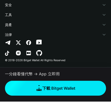
學院
Stablecoin Earn
開發者文件
安全
加密資訊
Payfi Crypto
連接錢包
風險保障基金
工具
幫助中心
Crypto Swap API
Bitget Wallet Pay
安全防護技術
快捷買幣
資產
‌聯繫我們
Altcoin Season Index
合作上架
授權檢測
Arbitrum
法律
品牌資源
Prediction Markets
合約檢測
Avalanche
隱私協議
工作機會
DApp
批次轉帳
Bitcoin
用戶使用協議
© 2018-2026 Bitget Wallet All Rights Reserved
官方渠道驗證
Trade
BNB Chain
Risk Disclosure
一分鐘看懂代幣 → App 立即用
RWA
Polygon
如何購買加密貨幣
下載 Bitget Wallet