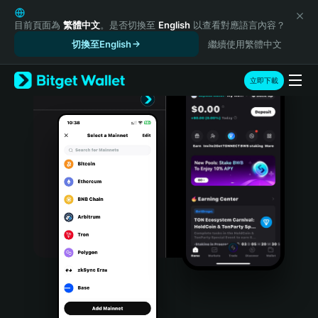
English
日本語
目前頁面為
繁體中文
。是否切換至
English
以查看對應語言內容？
Tiếng Việt
切換至English
繼續使用繁體中文
Русский
Español (Latinoamérica)
立即下載
Türkçe
Italiano
Français
Deutsch
简体中文
繁體中文
Português (Portugal)
Bahasa Indonesia
ภาษาไทย
हिन्दी
বাংলা
Español
Português (Brasil)
Español (Argentina)