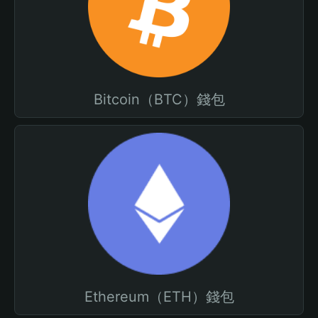
Bitcoin（BTC）錢包
Ethereum（ETH）錢包