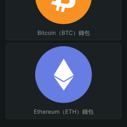
Bitcoin（BTC）錢包
Ethereum（ETH）錢包