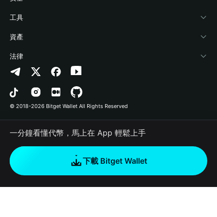
加密資訊
Payfi Crypto
連接錢包
風險保障基金
工具
幫助中心
Crypto Swap API
Bitget Wallet Pay
安全防護技術
快捷買幣
資產
‌聯繫我們
Altcoin Season Index
合作上架
授權檢測
Arbitrum
法律
品牌資源
Prediction Markets
合約檢測
Avalanche
隱私協議
工作機會
DApp
批次轉帳
Bitcoin
用戶使用協議
© 2018-2026 Bitget Wallet All Rights Reserved
官方渠道驗證
Trade
BNB Chain
Risk Disclosure
一分鐘看懂代幣，馬上在 App 輕鬆上手
RWA
Polygon
如何購買加密貨幣
下載 Bitget Wallet