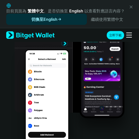
English
日本語
目前頁面為
繁體中文
。是否切換至
English
以查看對應語言內容？
Tiếng Việt
切換至English
繼續使用繁體中文
Русский
Español (Latinoamérica)
立即下載
Türkçe
Italiano
Français
Deutsch
简体中文
繁體中文
Português (Portugal)
Bahasa Indonesia
ภาษาไทย
हिन्दी
বাংলা
Español
Português (Brasil)
Español (Argentina)