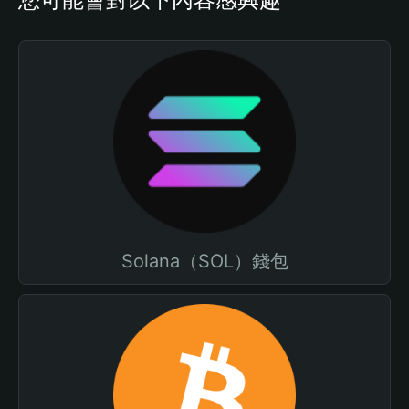
Solana（SOL）錢包