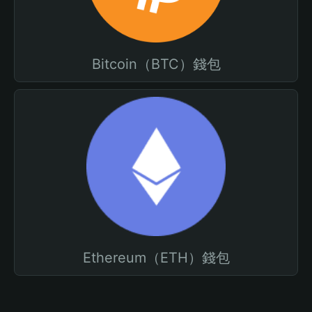
Bitcoin（BTC）錢包
Ethereum（ETH）錢包