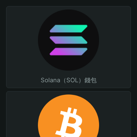
Solana（SOL）錢包