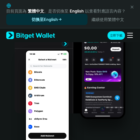
English
日本語
目前頁面為
繁體中文
。是否切換至
English
以查看對應語言內容？
Tiếng Việt
切換至English
繼續使用繁體中文
Русский
Español (Latinoamérica)
立即下載
Türkçe
Italiano
Français
Deutsch
简体中文
繁體中文
Português (Portugal)
Bahasa Indonesia
ภาษาไทย
हिन्दी
বাংলা
Español
Português (Brasil)
Español (Argentina)