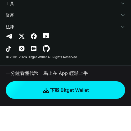
加密資訊
Payfi Crypto
連接錢包
風險保障基金
工具
幫助中心
Crypto Swap API
Bitget Wallet Pay
安全防護技術
快捷買幣
資產
‌聯繫我們
Altcoin Season Index
合作上架
授權檢測
Arbitrum
法律
品牌資源
Prediction Markets
合約檢測
Avalanche
隱私協議
工作機會
DApp
批次轉帳
Bitcoin
用戶使用協議
© 2018-2026 Bitget Wallet All Rights Reserved
官方渠道驗證
Trade
BNB Chain
Risk Disclosure
一分鐘看懂代幣，馬上在 App 輕鬆上手
RWA
Polygon
如何購買加密貨幣
下載 Bitget Wallet