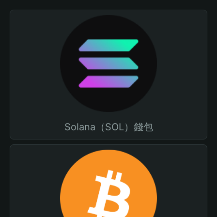
Solana（SOL）錢包