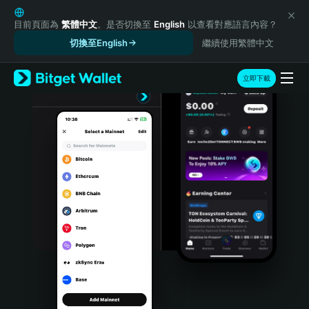
English
日本語
目前頁面為
繁體中文
。是否切換至
English
以查看對應語言內容？
Tiếng Việt
切換至English
繼續使用繁體中文
Русский
Español (Latinoamérica)
立即下載
Türkçe
Italiano
Français
Deutsch
简体中文
繁體中文
Português (Portugal)
Bahasa Indonesia
ภาษาไทย
हिन्दी
বাংলা
Español
Português (Brasil)
Español (Argentina)