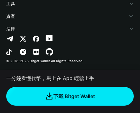
加密資訊
Payfi Crypto
連接錢包
風險保障基金
工具
幫助中心
Crypto Swap API
Bitget Wallet Pay
安全防護技術
快捷買幣
資產
‌聯繫我們
Altcoin Season Index
合作上架
授權檢測
Arbitrum
法律
品牌資源
Prediction Markets
合約檢測
Avalanche
隱私協議
工作機會
DApp
批次轉帳
Bitcoin
用戶使用協議
© 2018-2026 Bitget Wallet All Rights Reserved
官方渠道驗證
Trade
BNB Chain
Risk Disclosure
一分鐘看懂代幣，馬上在 App 輕鬆上手
RWA
Polygon
如何購買加密貨幣
下載 Bitget Wallet