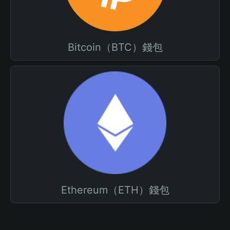
Bitcoin（BTC）錢包
Ethereum（ETH）錢包