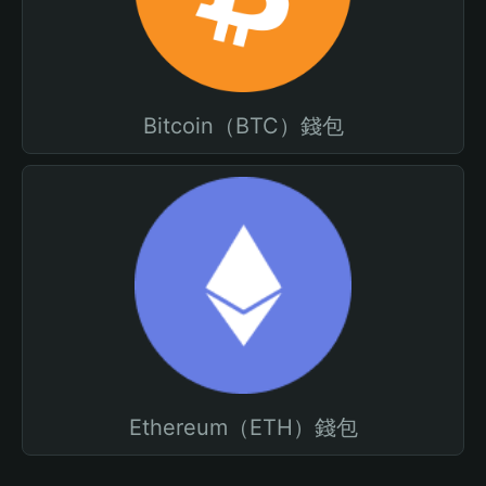
Bitcoin（BTC）錢包
Ethereum（ETH）錢包