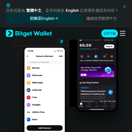
English
日本語
目前頁面為
繁體中文
。是否切換至
English
以查看對應語言內容？
Tiếng Việt
切換至English
繼續使用繁體中文
Русский
Español (Latinoamérica)
立即下載
Türkçe
Italiano
Français
Deutsch
简体中文
繁體中文
Português (Portugal)
Bahasa Indonesia
ภาษาไทย
हिन्दी
বাংলা
Español
Português (Brasil)
Español (Argentina)