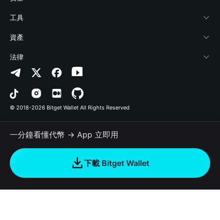
加密資訊
Payfi Crypto
連接錢包
風險保障基金
工具
幫助中心
Crypto Swap API
Bitget Wallet Pay
安全防護技術
快捷買幣
資產
‌聯繫我們
Altcoin Season Index
合作上架
授權檢測
Arbitrum
法律
品牌資源
Prediction Markets
合約檢測
Avalanche
隱私協議
工作機會
DApp
批次轉帳
Bitcoin
用戶使用協議
© 2018-2026 Bitget Wallet All Rights Reserved
官方渠道驗證
Trade
BNB Chain
Risk Disclosure
一分鐘看懂代幣 → App 立即用
RWA
Polygon
如何購買加密貨幣
下載 Bitget Wallet