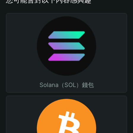
Solana（SOL）錢包