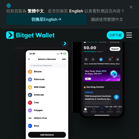
English
日本語
目前頁面為
繁體中文
。是否切換至
English
以查看對應語言內容？
Tiếng Việt
切換至English
繼續使用繁體中文
Русский
Español (Latinoamérica)
立即下載
Türkçe
Italiano
Français
Deutsch
简体中文
繁體中文
Português (Portugal)
Bahasa Indonesia
ภาษาไทย
हिन्दी
বাংলা
Español
Português (Brasil)
Español (Argentina)