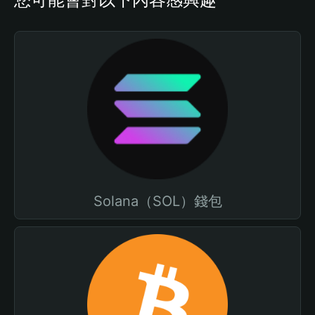
Solana（SOL）錢包