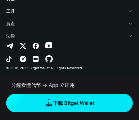
加密資訊
Payfi Crypto
連接錢包
風險保障基金
工具
幫助中心
Crypto Swap API
Bitget Wallet Pay
安全防護技術
快捷買幣
資產
‌聯繫我們
Altcoin Season Index
合作上架
授權檢測
Arbitrum
法律
品牌資源
Prediction Markets
合約檢測
Avalanche
隱私協議
工作機會
DApp
批次轉帳
Bitcoin
用戶使用協議
© 2018-2026 Bitget Wallet All Rights Reserved
官方渠道驗證
Trade
BNB Chain
Risk Disclosure
一分鐘看懂代幣 → App 立即用
RWA
Polygon
如何購買加密貨幣
下載 Bitget Wallet