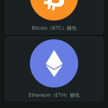
Bitcoin（BTC）錢包
Ethereum（ETH）錢包