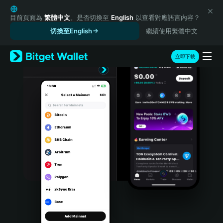
English
日本語
目前頁面為
繁體中文
。是否切換至
English
以查看對應語言內容？
Tiếng Việt
切換至English
繼續使用繁體中文
Русский
Español (Latinoamérica)
立即下載
Türkçe
Italiano
Français
Deutsch
简体中文
繁體中文
Português (Portugal)
Bahasa Indonesia
ภาษาไทย
हिन्दी
বাংলা
Español
Português (Brasil)
Español (Argentina)