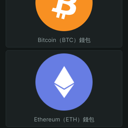
Bitcoin（BTC）錢包
Ethereum（ETH）錢包