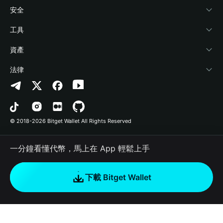
學院
Stablecoin Earn
開發者文件
安全
加密資訊
Payfi Crypto
連接錢包
風險保障基金
工具
幫助中心
Crypto Swap API
Bitget Wallet Pay
安全防護技術
快捷買幣
資產
‌聯繫我們
Altcoin Season Index
合作上架
授權檢測
Arbitrum
法律
品牌資源
Prediction Markets
合約檢測
Avalanche
隱私協議
工作機會
DApp
批次轉帳
Bitcoin
用戶使用協議
© 2018-2026 Bitget Wallet All Rights Reserved
官方渠道驗證
Trade
BNB Chain
Risk Disclosure
一分鐘看懂代幣，馬上在 App 輕鬆上手
RWA
Polygon
如何購買加密貨幣
下載 Bitget Wallet