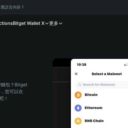
應語言內容？
ctions
Bitget Wallet X
更多
？Bitget 
任，您可以在 
程吧！