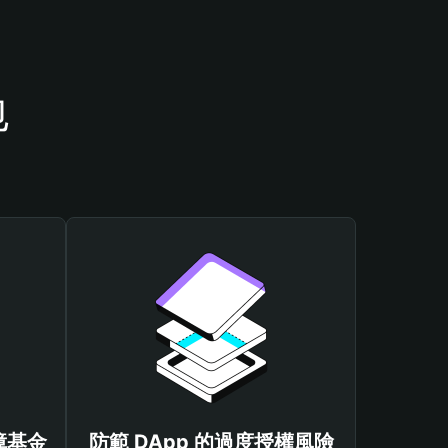
包
保障基金
防範 DApp 的過度授權風險