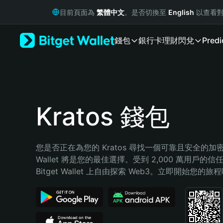
English
目前頁面為
繁體中文
。是否切換至
English
以查看對
日本語
Tiếng Việt
錢包
銀行卡
理財
閃兌
Predi
Русский
Español (Latinoamérica)
Türkçe
Italiano
Français
Deutsch
Kratos 錢包
简体中文
繁體中文
Português (Portugal)
您是否正在為您的 Kratos 尋找一個可靠且安全的加密錢包
Bahasa Indonesia
Wallet 將是您的最佳選擇。受到 2,000 萬用戶的信
ภาษาไทย
Bitget Wallet 上自由探索 Web3。立即開始您的旅
हिन्दी
বাংলা
Español
Português (Brasil)
Español (Argentina)