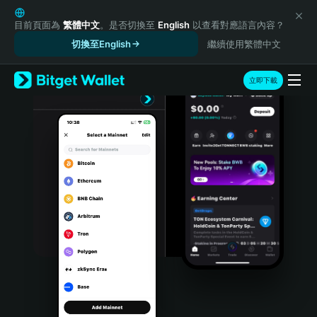
English
日本語
目前頁面為
繁體中文
。是否切換至
English
以查看對應語言內容？
Tiếng Việt
切換至English
繼續使用繁體中文
Русский
Español (Latinoamérica)
立即下載
Türkçe
Italiano
Français
Deutsch
简体中文
繁體中文
Português (Portugal)
Bahasa Indonesia
ภาษาไทย
हिन्दी
বাংলা
Español
Português (Brasil)
Español (Argentina)