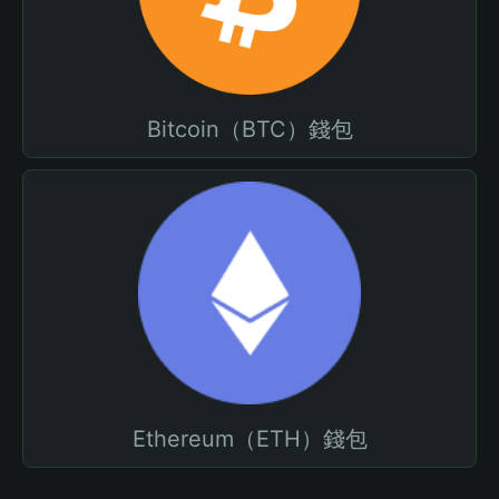
Bitcoin（BTC）錢包
Ethereum（ETH）錢包