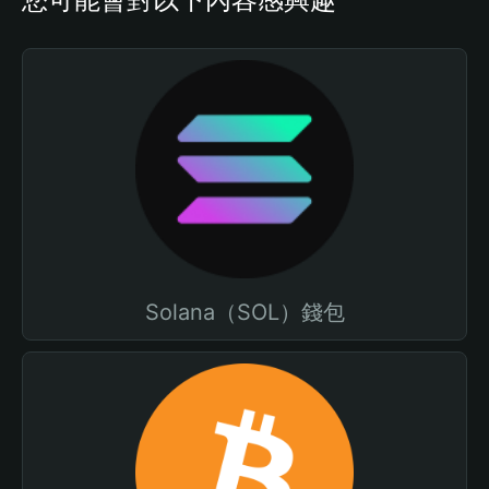
Solana（SOL）錢包