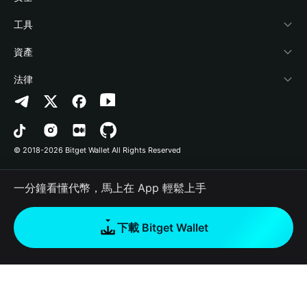
加密資訊
Payfi Crypto
連接錢包
風險保障基金
工具
幫助中心
Crypto Swap API
Bitget Wallet Pay
安全防護技術
快捷買幣
資產
‌聯繫我們
Altcoin Season Index
合作上架
授權檢測
Arbitrum
法律
品牌資源
Prediction Markets
合約檢測
Avalanche
隱私協議
工作機會
DApp
批次轉帳
Bitcoin
用戶使用協議
© 2018-2026 Bitget Wallet All Rights Reserved
官方渠道驗證
Trade
BNB Chain
Risk Disclosure
一分鐘看懂代幣，馬上在 App 輕鬆上手
RWA
Polygon
如何購買加密貨幣
下載 Bitget Wallet