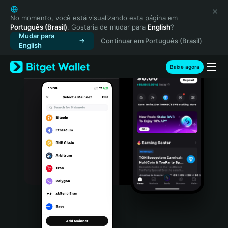
English
日本語
No momento, você está visualizando esta página em
Português (Brasil)
. Gostaria de mudar para
English
?
Tiếng Việt
Mudar para
Continuar em Português (Brasil)
Русский
English
Español (Latinoamérica)
Türkçe
Baixe agora
Italiano
Français
Deutsch
简体中文
繁體中文
Português (Portugal)
Bahasa Indonesia
ภาษาไทย
हिन्दी
বাংলা
Español
Português (Brasil)
Español (Argentina)