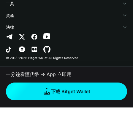
加密資訊
Payfi Crypto
連接錢包
風險保障基金
工具
幫助中心
Crypto Swap API
Bitget Wallet Pay
安全防護技術
快捷買幣
資產
‌聯繫我們
Altcoin Season Index
合作上架
授權檢測
Arbitrum
法律
品牌資源
Prediction Markets
合約檢測
Avalanche
隱私協議
工作機會
DApp
批次轉帳
Bitcoin
用戶使用協議
© 2018-2026 Bitget Wallet All Rights Reserved
官方渠道驗證
Trade
BNB Chain
Risk Disclosure
一分鐘看懂代幣 → App 立即用
RWA
Polygon
如何購買加密貨幣
下載 Bitget Wallet