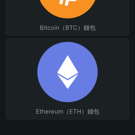
Bitcoin（BTC）錢包
Ethereum（ETH）錢包