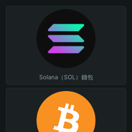
Solana（SOL）錢包