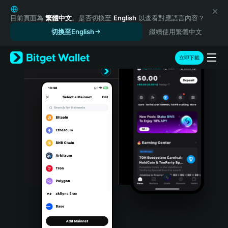
English
日本語
目前頁面為
繁體中文
。是否切換至
English
以查看對應語言內容？
Tiếng Việt
切換至English
繼續使用繁體中文
Русский
Español (Latinoamérica)
立即下載
Türkçe
Italiano
Français
Deutsch
简体中文
繁體中文
Português (Portugal)
Bahasa Indonesia
ภาษาไทย
हिन्दी
বাংলা
Español
Português (Brasil)
Español (Argentina)