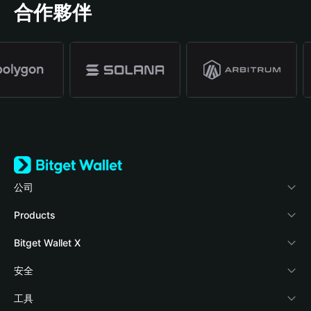
合作夥伴
公司
關於 Bitget Wallet
Products
部落格
Crypto Card
Bitget Wallet X
學院
Stablecoin Earn
開發者文件
安全
加密資訊
Payfi Crypto
連接錢包
風險保障基金
工具