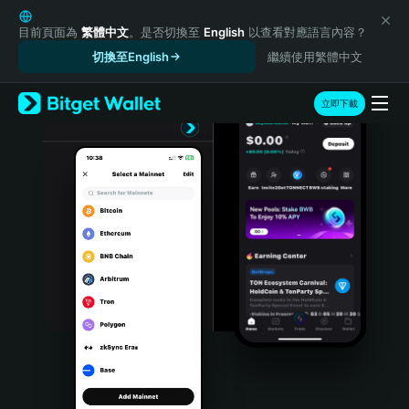
English
日本語
目前頁面為
繁體中文
。是否切換至
English
以查看對應語言內容？
Tiếng Việt
切換至English
繼續使用繁體中文
Русский
Español (Latinoamérica)
立即下載
Türkçe
Italiano
Français
Deutsch
简体中文
繁體中文
Português (Portugal)
Bahasa Indonesia
ภาษาไทย
हिन्दी
বাংলা
Español
Português (Brasil)
Español (Argentina)