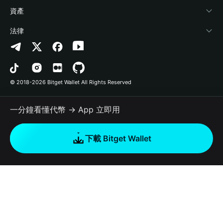
幫助中心
Crypto Swap API
Bitget Wallet Pay
安全防護技術
快捷買幣
資產
‌聯繫我們
Altcoin Season Index
合作上架
授權檢測
Arbitrum
法律
品牌資源
Prediction Markets
合約檢測
Avalanche
隱私協議
工作機會
DApp
批次轉帳
Bitcoin
用戶使用協議
© 2018-2026 Bitget Wallet All Rights Reserved
官方渠道驗證
Trade
BNB Chain
Risk Disclosure
一分鐘看懂代幣 → App 立即用
RWA
Polygon
如何購買加密貨幣
下載 Bitget Wallet