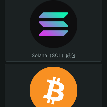
Solana（SOL）錢包