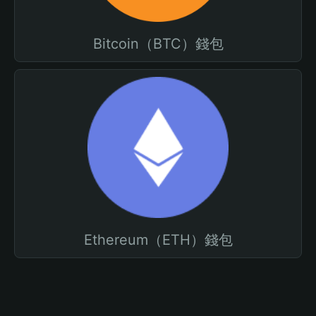
Bitcoin（BTC）錢包
Ethereum（ETH）錢包