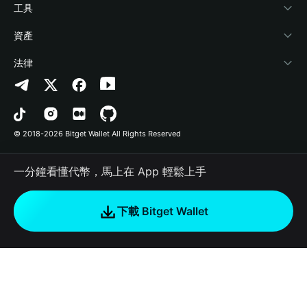
加密資訊
Payfi Crypto
連接錢包
風險保障基金
工具
幫助中心
Crypto Swap API
Bitget Wallet Pay
安全防護技術
快捷買幣
資產
‌聯繫我們
Altcoin Season Index
合作上架
授權檢測
Arbitrum
法律
品牌資源
Prediction Markets
合約檢測
Avalanche
隱私協議
工作機會
DApp
批次轉帳
Bitcoin
用戶使用協議
© 2018-2026 Bitget Wallet All Rights Reserved
官方渠道驗證
Trade
BNB Chain
Risk Disclosure
一分鐘看懂代幣，馬上在 App 輕鬆上手
RWA
Polygon
如何購買加密貨幣
下載 Bitget Wallet