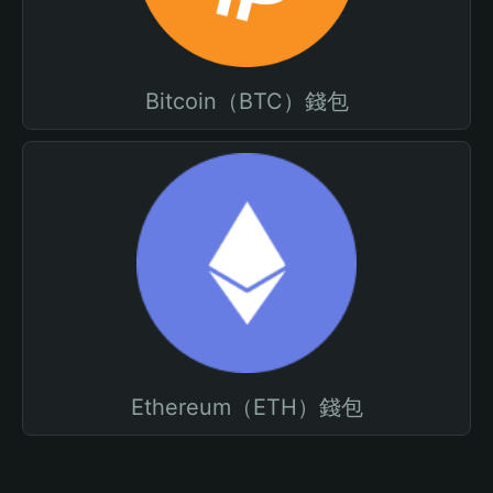
Bitcoin（BTC）錢包
Ethereum（ETH）錢包