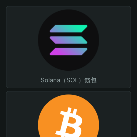
Solana（SOL）錢包