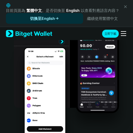
English
日本語
目前頁面為
繁體中文
。是否切換至
English
以查看對應語言內容？
Tiếng Việt
切換至English
繼續使用繁體中文
Русский
Español (Latinoamérica)
立即下載
Türkçe
Italiano
Français
Deutsch
简体中文
繁體中文
Português (Portugal)
Bahasa Indonesia
ภาษาไทย
हिन्दी
বাংলা
Español
Português (Brasil)
Español (Argentina)