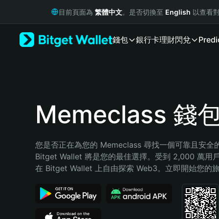
English
目前頁面為
繁體中文
。是否切換至
English
以查看對
日本語
Tiếng Việt
錢包
銀行卡
理財
閃兌
Predi
Русский
Español (Latinoamérica)
Türkçe
Italiano
Français
Deutsch
Memeclass 錢
简体中文
繁體中文
Português (Portugal)
您是否正在為您的 Memeclass 尋找一個可靠且安
Bahasa Indonesia
Bitget Wallet 將是您的最佳選擇。受到 2,000 
ภาษาไทย
在 Bitget Wallet 上自由探索 Web3。立即開始您
हिन्दी
বাংলা
Español
Português (Brasil)
Español (Argentina)