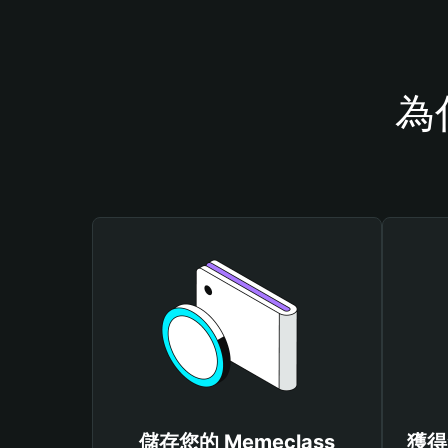
為
儲存您的 Memeclass
獲得