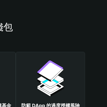
錢包
保障基金
防範 DApp 的過度授權風險