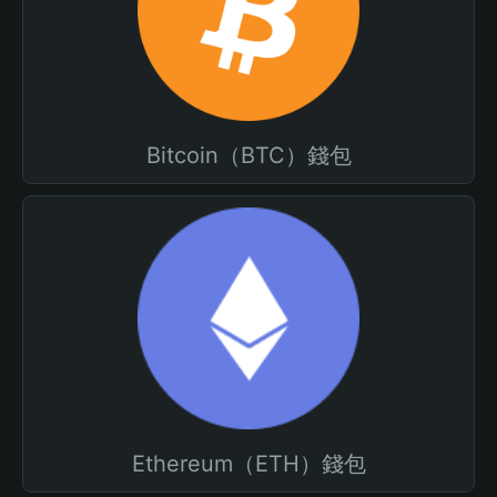
Bitcoin（BTC）錢包
Ethereum（ETH）錢包