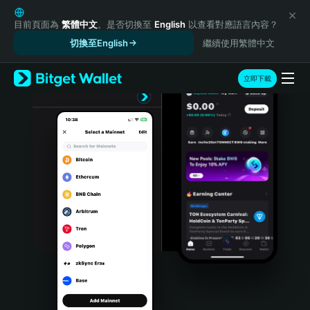
English
日本語
目前頁面為
繁體中文
。是否切換至
English
以查看對應語言內容？
Tiếng Việt
切換至English
繼續使用繁體中文
Русский
Español (Latinoamérica)
立即下載
Türkçe
Italiano
Français
Deutsch
简体中文
繁體中文
Português (Portugal)
Bahasa Indonesia
ภาษาไทย
हिन्दी
বাংলা
Español
Português (Brasil)
Español (Argentina)