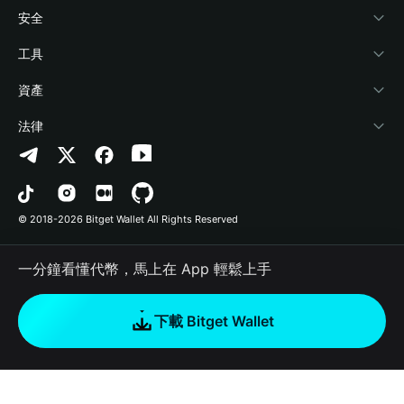
學院
Stablecoin Earn
開發者文件
安全
加密資訊
Payfi Crypto
連接錢包
風險保障基金
工具
幫助中心
Crypto Swap API
Bitget Wallet Pay
安全防護技術
快捷買幣
資產
‌聯繫我們
Altcoin Season Index
合作上架
授權檢測
Arbitrum
法律
品牌資源
Prediction Markets
合約檢測
Avalanche
隱私協議
工作機會
DApp
批次轉帳
Bitcoin
用戶使用協議
© 2018-2026 Bitget Wallet All Rights Reserved
官方渠道驗證
Trade
BNB Chain
Risk Disclosure
一分鐘看懂代幣，馬上在 App 輕鬆上手
RWA
Polygon
如何購買加密貨幣
下載 Bitget Wallet