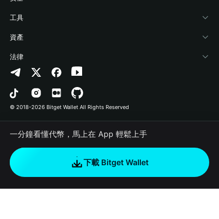
加密資訊
Payfi Crypto
連接錢包
風險保障基金
工具
幫助中心
Crypto Swap API
Bitget Wallet Pay
安全防護技術
快捷買幣
資產
‌聯繫我們
Altcoin Season Index
合作上架
授權檢測
Arbitrum
法律
品牌資源
Prediction Markets
合約檢測
Avalanche
隱私協議
工作機會
DApp
批次轉帳
Bitcoin
用戶使用協議
© 2018-2026 Bitget Wallet All Rights Reserved
官方渠道驗證
Trade
BNB Chain
Risk Disclosure
一分鐘看懂代幣，馬上在 App 輕鬆上手
RWA
Polygon
如何購買加密貨幣
下載 Bitget Wallet