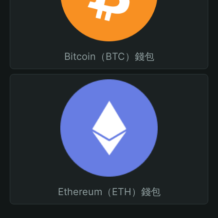
Bitcoin（BTC）錢包
Ethereum（ETH）錢包