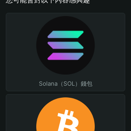
Solana（SOL）錢包