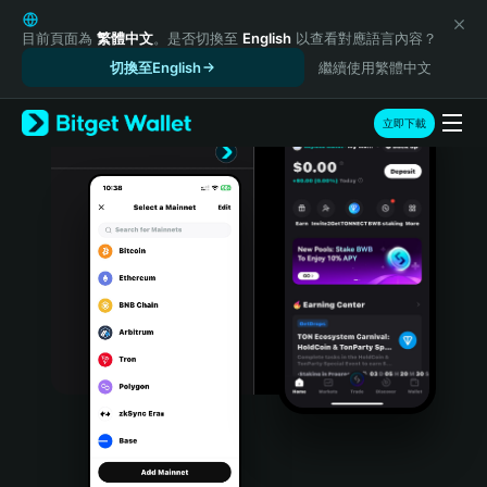
English
日本語
目前頁面為
繁體中文
。是否切換至
English
以查看對應語言內容？
Tiếng Việt
切換至English
繼續使用繁體中文
Русский
Español (Latinoamérica)
立即下載
Türkçe
Italiano
Français
Deutsch
简体中文
繁體中文
Português (Portugal)
Bahasa Indonesia
ภาษาไทย
हिन्दी
বাংলা
Español
Português (Brasil)
Español (Argentina)