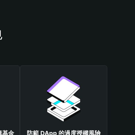
包
保障基金
防範 DApp 的過度授權風險