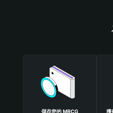
儲存您的 MRCG
獲