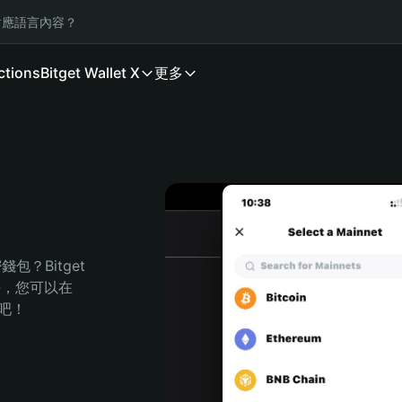
應語言內容？
ctions
Bitget Wallet X
更多
？Bitget 
任，您可以在 
程吧！