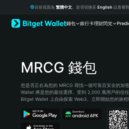
English
目前頁面為
繁體中文
。是否切換至
English
以查看對
日本語
Tiếng Việt
錢包
銀行卡
理財
閃兌
Predi
Русский
Español (Latinoamérica)
Türkçe
Italiano
Français
Deutsch
MRCG 錢包
简体中文
繁體中文
Português (Portugal)
您是否正在為您的 MRCG 尋找一個可靠且安全的加密錢包
Bahasa Indonesia
Wallet 將是您的最佳選擇。受到 2,000 萬用戶的信
ภาษาไทย
Bitget Wallet 上自由探索 Web3。立即開始您的旅
हिन्दी
বাংলা
Español
Português (Brasil)
Español (Argentina)