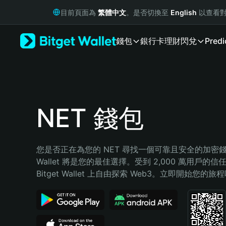
English
目前頁面為
繁體中文
。是否切換至
English
以查看對
日本語
Tiếng Việt
錢包
銀行卡
理財
閃兌
Predi
Русский
Español (Latinoamérica)
Türkçe
Italiano
Français
Deutsch
NET 錢包
简体中文
繁體中文
Português (Portugal)
您是否正在為您的 NET 尋找一個可靠且安全的加密錢包？
Bahasa Indonesia
Wallet 將是您的最佳選擇。受到 2,000 萬用戶的信
ภาษาไทย
Bitget Wallet 上自由探索 Web3。立即開始您的旅
हिन्दी
বাংলা
Español
Português (Brasil)
Español (Argentina)