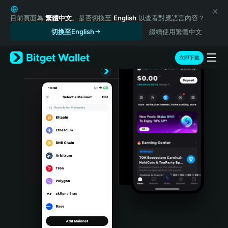
English
日本語
目前頁面為
繁體中文
。是否切換至
English
以查看對應語言內容？
Tiếng Việt
切換至English
繼續使用繁體中文
Русский
Español (Latinoamérica)
立即下載
Türkçe
Italiano
Français
Deutsch
简体中文
繁體中文
Português (Portugal)
Bahasa Indonesia
ภาษาไทย
हिन्दी
বাংলা
Español
Português (Brasil)
Español (Argentina)