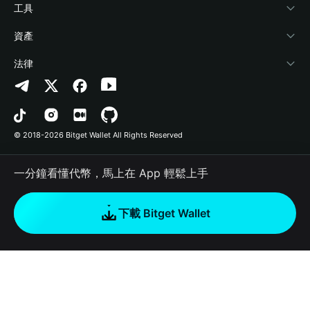
加密資訊
Payfi Crypto
連接錢包
風險保障基金
工具
幫助中心
Crypto Swap API
Bitget Wallet Pay
安全防護技術
快捷買幣
資產
‌聯繫我們
Altcoin Season Index
合作上架
授權檢測
Arbitrum
法律
品牌資源
Prediction Markets
合約檢測
Avalanche
隱私協議
工作機會
DApp
批次轉帳
Bitcoin
用戶使用協議
© 2018-2026 Bitget Wallet All Rights Reserved
官方渠道驗證
Trade
BNB Chain
Risk Disclosure
一分鐘看懂代幣，馬上在 App 輕鬆上手
RWA
Polygon
如何購買加密貨幣
下載 Bitget Wallet