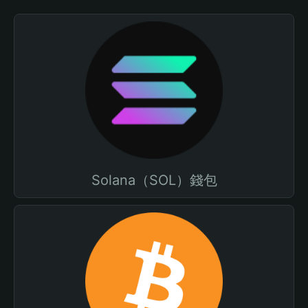
Solana（SOL）錢包