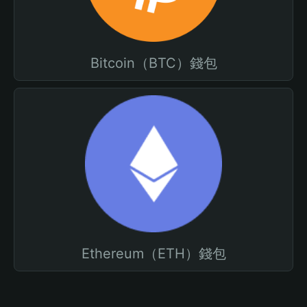
Bitcoin（BTC）錢包
Ethereum（ETH）錢包