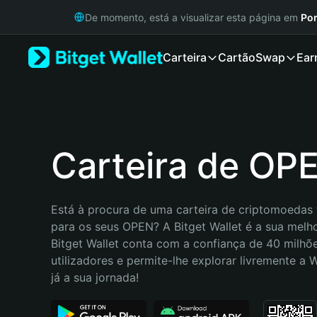
English
De momento, está a visualizar esta página em
Por
日本語
Tiếng Việt
Carteira
Cartão
Swap
Ear
Русский
Español (Latinoamérica)
Türkçe
Italiano
Français
Deutsch
Carteira de OP
简体中文
繁體中文
Português (Portugal)
Está à procura de uma carteira de criptomoedas f
Bahasa Indonesia
para os seus OPEN? A Bitget Wallet é a sua melho
ภาษาไทย
Bitget Wallet conta com a confiança de 40 milhõe
हिन्दी
utilizadores e permite-lhe explorar livremente a
বাংলা
já a sua jornada!
Español
Português (Brasil)
Español (Argentina)