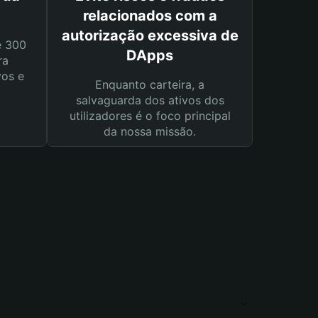
relacionados com a
autorização excessiva de
e 300
DApps
ra
vos e
Enquanto carteira, a
salvaguarda dos ativos dos
utilizadores é o foco principal
da nossa missão.