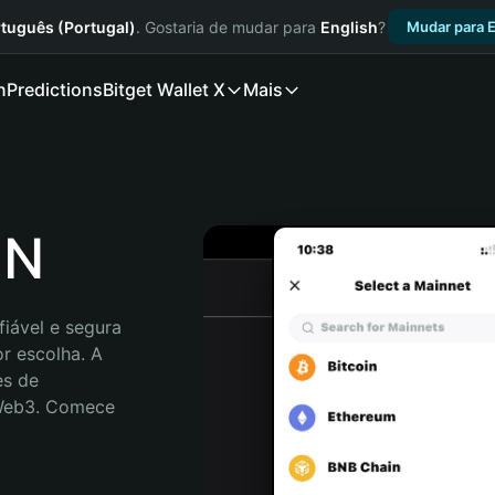
tuguês (Portugal)
. Gostaria de mudar para
English
?
Mudar para E
n
Predictions
Bitget Wallet X
Mais
EN
iável e segura 
r escolha. A 
s de 
 Web3. Comece 