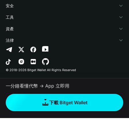
學院
Stablecoin Earn
開發者文件
安全
加密資訊
Payfi Crypto
連接錢包
風險保障基金
工具
幫助中心
Crypto Swap API
Bitget Wallet Pay
安全防護技術
快捷買幣
資產
‌聯繫我們
Altcoin Season Index
合作上架
授權檢測
Arbitrum
法律
品牌資源
Prediction Markets
合約檢測
Avalanche
隱私協議
工作機會
DApp
批次轉帳
Bitcoin
用戶使用協議
© 2018-2026 Bitget Wallet All Rights Reserved
官方渠道驗證
Trade
BNB Chain
Risk Disclosure
一分鐘看懂代幣 → App 立即用
RWA
Polygon
如何購買加密貨幣
下載 Bitget Wallet