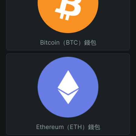
Bitcoin（BTC）錢包
Ethereum（ETH）錢包