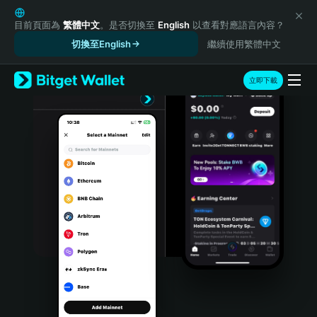
English
日本語
目前頁面為
繁體中文
。是否切換至
English
以查看對應語言內容？
Tiếng Việt
切換至English
繼續使用繁體中文
Русский
Español (Latinoamérica)
立即下載
Türkçe
Italiano
Français
Deutsch
简体中文
繁體中文
Português (Portugal)
Bahasa Indonesia
ภาษาไทย
हिन्दी
বাংলা
Español
Português (Brasil)
Español (Argentina)