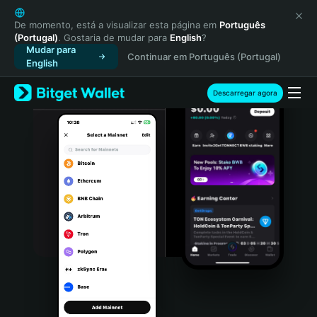
English
日本語
De momento, está a visualizar esta página em
Português
(Portugal)
. Gostaria de mudar para
English
?
Tiếng Việt
Mudar para
Continuar em Português (Portugal)
Русский
English
Español (Latinoamérica)
Türkçe
Descarregar agora
Italiano
Français
Deutsch
简体中文
繁體中文
Português (Portugal)
Bahasa Indonesia
ภาษาไทย
हिन्दी
বাংলা
Español
Português (Brasil)
Español (Argentina)