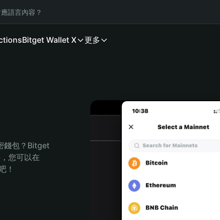
應語言內容？
ctions
Bitget Wallet X
更多
包？Bitget 
任，您可以在 
程吧！