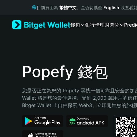
English
目前頁面為
繁體中文
。是否切換至
English
以查看對
日本語
Tiếng Việt
錢包
銀行卡
理財
閃兌
Predi
Русский
Español (Latinoamérica)
Türkçe
Italiano
Français
Deutsch
Popefy 錢包
简体中文
繁體中文
Português (Portugal)
您是否正在為您的 Popefy 尋找一個可靠且安全的加密錢
Bahasa Indonesia
Wallet 將是您的最佳選擇。受到 2,000 萬用戶的信
ภาษาไทย
Bitget Wallet 上自由探索 Web3。立即開始您的旅
हिन्दी
বাংলা
Español
Português (Brasil)
Español (Argentina)