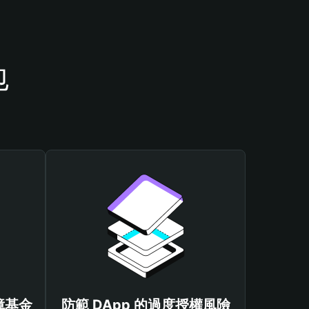
包
保障基金
防範 DApp 的過度授權風險