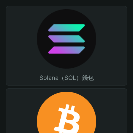
Solana（SOL）錢包