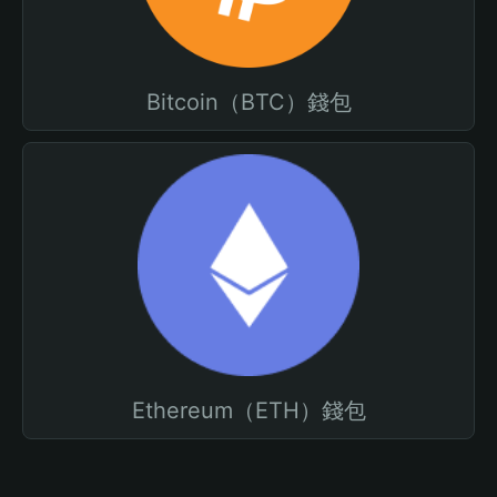
Bitcoin（BTC）錢包
Ethereum（ETH）錢包