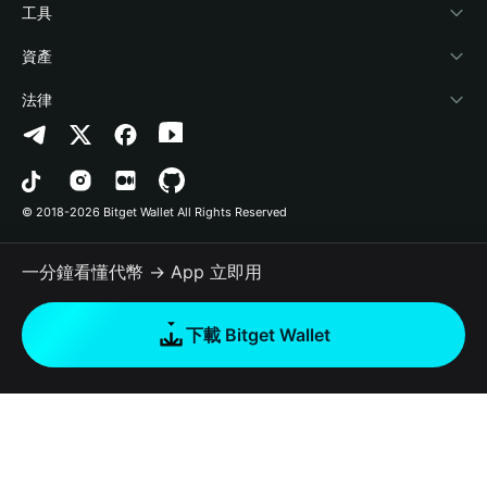
加密資訊
Payfi Crypto
連接錢包
風險保障基金
工具
幫助中心
Crypto Swap API
Bitget Wallet Pay
安全防護技術
快捷買幣
資產
‌聯繫我們
Altcoin Season Index
合作上架
授權檢測
Arbitrum
法律
品牌資源
Prediction Markets
合約檢測
Avalanche
隱私協議
工作機會
DApp
批次轉帳
Bitcoin
用戶使用協議
© 2018-2026 Bitget Wallet All Rights Reserved
官方渠道驗證
Trade
BNB Chain
Risk Disclosure
一分鐘看懂代幣 → App 立即用
RWA
Polygon
如何購買加密貨幣
下載 Bitget Wallet