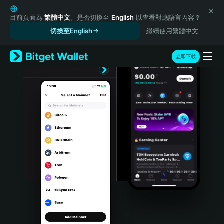
English
日本語
目前頁面為
繁體中文
。是否切換至
English
以查看對應語言內容？
Tiếng Việt
切換至English
繼續使用繁體中文
Русский
Español (Latinoamérica)
立即下載
Türkçe
Italiano
Français
Deutsch
简体中文
繁體中文
Português (Portugal)
Bahasa Indonesia
ภาษาไทย
हिन्दी
বাংলা
Español
Português (Brasil)
Español (Argentina)