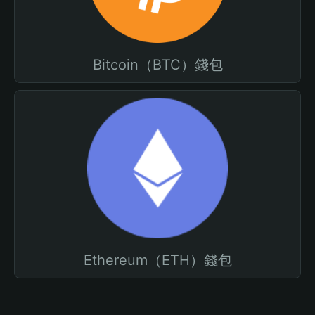
Bitcoin（BTC）錢包
Ethereum（ETH）錢包