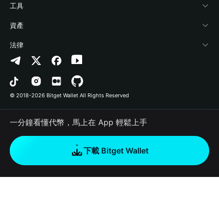
加密資訊
Payfi Crypto
連接錢包
風險保障基金
工具
幫助中心
Crypto Swap API
Bitget Wallet Pay
安全防護技術
快捷買幣
資產
‌聯繫我們
Altcoin Season Index
合作上架
授權檢測
Arbitrum
法律
品牌資源
Prediction Markets
合約檢測
Avalanche
隱私協議
工作機會
DApp
批次轉帳
Bitcoin
用戶使用協議
© 2018-2026 Bitget Wallet All Rights Reserved
官方渠道驗證
Trade
BNB Chain
Risk Disclosure
一分鐘看懂代幣，馬上在 App 輕鬆上手
RWA
Polygon
如何購買加密貨幣
下載 Bitget Wallet