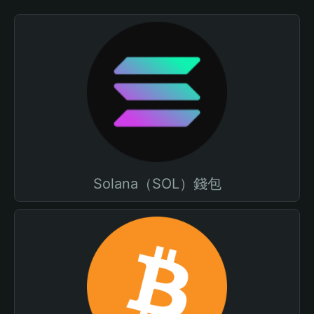
Solana（SOL）錢包