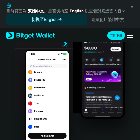
English
日本語
目前頁面為
繁體中文
。是否切換至
English
以查看對應語言內容？
Tiếng Việt
切換至English
繼續使用繁體中文
Русский
Español (Latinoamérica)
立即下載
Türkçe
Italiano
Français
Deutsch
简体中文
繁體中文
Português (Portugal)
Bahasa Indonesia
ภาษาไทย
हिन्दी
বাংলা
Español
Português (Brasil)
Español (Argentina)