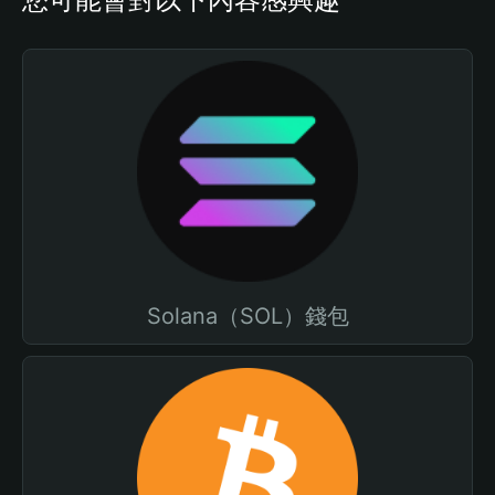
Solana（SOL）錢包