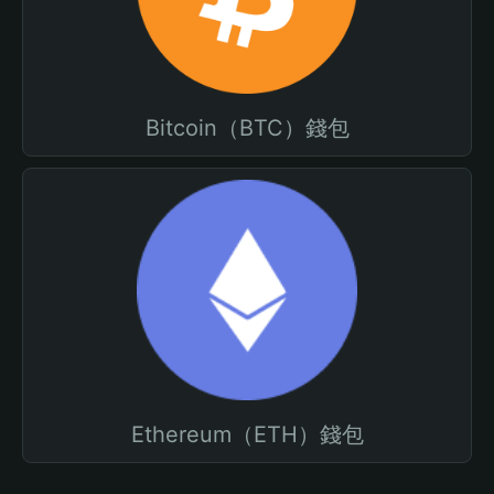
Bitcoin（BTC）錢包
Ethereum（ETH）錢包