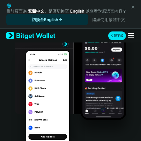
English
日本語
目前頁面為
繁體中文
。是否切換至
English
以查看對應語言內容？
Tiếng Việt
切換至English
繼續使用繁體中文
Русский
Español (Latinoamérica)
立即下載
Türkçe
Italiano
Français
Deutsch
简体中文
繁體中文
Português (Portugal)
Bahasa Indonesia
ภาษาไทย
हिन्दी
বাংলা
Español
Português (Brasil)
Español (Argentina)