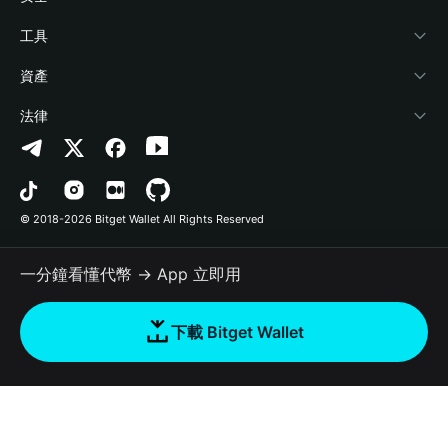
加密資訊
Payfi Crypto
連接錢包
風險保障基金
工具
幫助中心
Crypto Swap API
Bitget Wallet Pay
安全防護技術
快捷買幣
資產
‌聯繫我們
Altcoin Season Index
合作上架
授權檢測
Arbitrum
法律
品牌資源
Prediction Markets
合約檢測
Avalanche
隱私協議
工作機會
DApp
批次轉帳
Bitcoin
用戶使用協議
© 2018-2026 Bitget Wallet All Rights Reserved
官方渠道驗證
Trade
BNB Chain
Risk Disclosure
一分鐘看懂代幣 → App 立即用
RWA
Polygon
如何購買加密貨幣
下載 Bitget Wallet