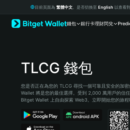
English
目前頁面為
繁體中文
。是否切換至
English
以查看對
日本語
Tiếng Việt
錢包
銀行卡
理財
閃兌
Predi
Русский
Español (Latinoamérica)
Türkçe
Italiano
Français
Deutsch
TLCG 錢包
简体中文
繁體中文
Português (Portugal)
您是否正在為您的 TLCG 尋找一個可靠且安全的加密錢包？
Bahasa Indonesia
Wallet 將是您的最佳選擇。受到 2,000 萬用戶的信
ภาษาไทย
Bitget Wallet 上自由探索 Web3。立即開始您的旅
हिन्दी
বাংলা
Español
Português (Brasil)
Español (Argentina)