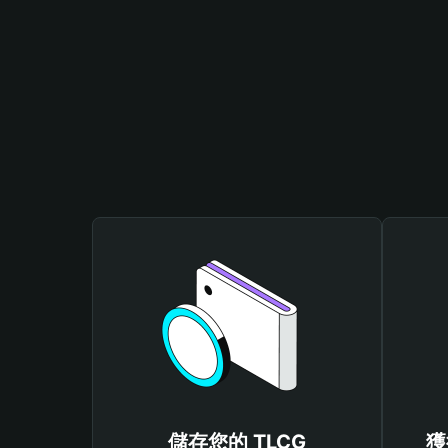
儲存您的 TLCG
獲