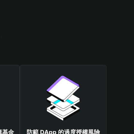
包
保障基金
防範 DApp 的過度授權風險