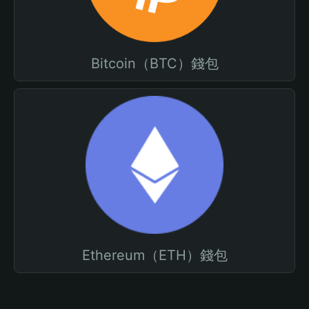
Bitcoin（BTC）錢包
Ethereum（ETH）錢包