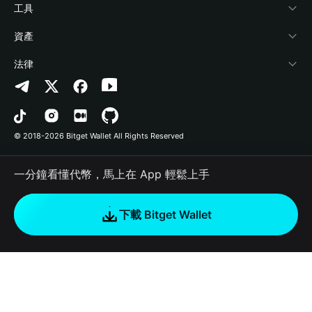
加密資訊
Payfi Crypto
連接錢包
風險保障基金
工具
幫助中心
Crypto Swap API
Bitget Wallet Pay
安全防護技術
快捷買幣
資產
‌聯繫我們
Altcoin Season Index
合作上架
授權檢測
Arbitrum
法律
品牌資源
Prediction Markets
合約檢測
Avalanche
隱私協議
工作機會
DApp
批次轉帳
Bitcoin
用戶使用協議
© 2018-2026 Bitget Wallet All Rights Reserved
官方渠道驗證
Trade
BNB Chain
Risk Disclosure
一分鐘看懂代幣，馬上在 App 輕鬆上手
RWA
Polygon
如何購買加密貨幣
下載 Bitget Wallet