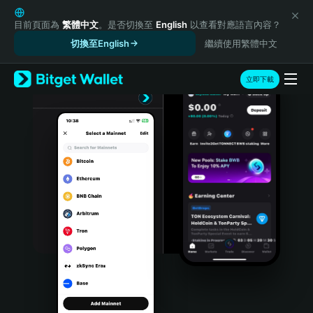
English
日本語
目前頁面為
繁體中文
。是否切換至
English
以查看對應語言內容？
Tiếng Việt
切換至English
繼續使用繁體中文
Русский
Español (Latinoamérica)
立即下載
Türkçe
Italiano
Français
Deutsch
简体中文
繁體中文
Português (Portugal)
Bahasa Indonesia
ภาษาไทย
हिन्दी
বাংলা
Español
Português (Brasil)
Español (Argentina)