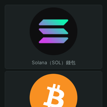
Solana（SOL）錢包